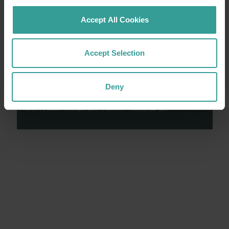
Accept All Cookies
西澳大利亚州旅游局承认原住民是西澳大利亚的
Accept Selection
传统守护者，并向过去及现任长老表达敬意。我
们尊重西澳大利亚原住民的多样性，并推崇他们
与土地、文化和社区的持续联系。我们认可并赞
Deny
赏原住民世世代代做出的卓越贡献，是他们将西
澳大利亚州塑造为如今的第一旅游圣地。