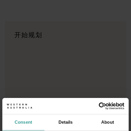
行程
<p>在穿越西澳大利亚迷人风景的史诗级旅途中体验公路自驾的浪漫
旅行故事
开始规划
<p>准备好探索了？请看看这些来自西澳大利亚州各地的冒险之
行程规划工具
无论您想领略标志性的旅游目的地、令人难忘的自驾之旅，还是
Consent
Details
About