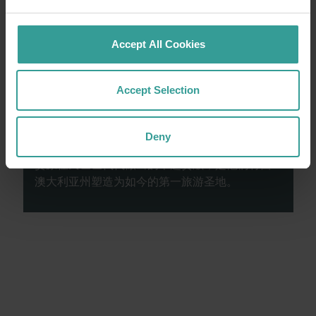
阅读更多
阅读更多
Accept All Cookies
Accept Selection
西澳大利亚州旅游局承认原住民是西澳大利亚的
传统守护者，并向过去及现任长老表达敬意。我
们尊重西澳大利亚原住民的多样性，并推崇他们
Deny
与土地、文化和社区的持续联系。我们认可并赞
赏原住民世世代代做出的卓越贡献，是他们将西
澳大利亚州塑造为如今的第一旅游圣地。