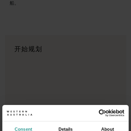
船。
行程
<p>在穿越西澳大利亚迷人风景的史诗级旅途中体验公路自驾的浪漫
旅行故事
开始规划
<p>准备好探索了？请看看这些来自西澳大利亚州各地的冒险之
行程规划工具
无论您想领略标志性的旅游目的地、令人难忘的自驾之旅，还是
Consent
Details
About