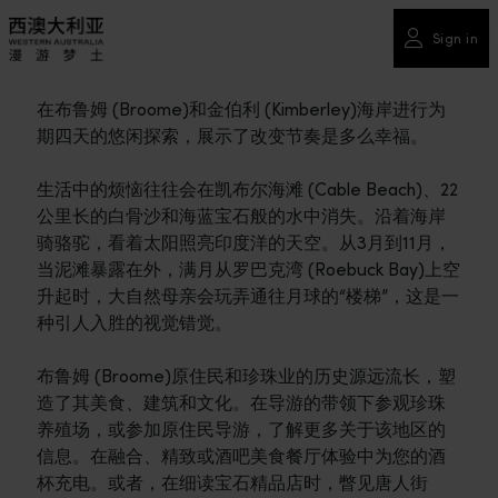
Sign in
在布鲁姆 (Broome)和金伯利 (Kimberley)海岸进行为
期四天的悠闲探索，展示了改变节奏是多么幸福。
生活中的烦恼往往会在凯布尔海滩 (Cable Beach)、22
公里长的白骨沙和海蓝宝石般的水中消失。沿着海岸
骑骆驼，看着太阳照亮印度洋的天空。从3月到11月，
当泥滩暴露在外，满月从罗巴克湾 (Roebuck Bay)上空
升起时，大自然母亲会玩弄通往月球的“楼梯”，这是一
种引人入胜的视觉错觉。
布鲁姆 (Broome)原住民和珍珠业的历史源远流长，塑
造了其美食、建筑和文化。在导游的带领下参观珍珠
养殖场，或参加原住民导游，了解更多关于该地区的
信息。在融合、精致或酒吧美食餐厅体验中为您的酒
杯充电。或者，在细读宝石精品店时，瞥见唐人街