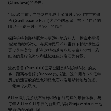
(Chinatown)的过去。
1.3亿多年前，当恐龙在地球上漫游时，它们在甘索姆
角 (Gantheaume Point)火红色的悬崖上留下了自己的
印记——退潮时回溯它们的脚步。
探险等待着那些愿意去更远的地方的人。探索水平瀑
布汹涌的潮汐水。在原住民导游的带领下捕捉泥蟹或
觅食丛林美食，所有这些都以珍珠般洁白的沙滩、彩
虹色的蓝绿色海水和辣椒红色的岩石为背景。
波奴鲁鲁 (Purnululu)国家公园是邦格尔邦格尔的故
乡，距离布鲁姆 (Broome)也很近。这个拥有 3.5 亿年
历史的迷宫般的黑色和橙色石灰岩喀斯特地貌偏远、
古老而令人敬畏。
5月至10月是参观布鲁姆和金伯利海岸的最佳体验。与
每年 8 月至 9 月举行的新州祭活动 Shinju Matsuri 一起
安排您的访问时间。