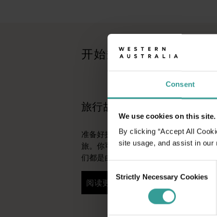
旅行故事
<p>准备好探索了？请看看这些来自西澳大利亚州各地的冒险之
旅游小贴士
<p>前往西澳州旅行？这里有一份实用的旅行提示清单，确保
开始规划
行程规划工具
无论您想领略标志性的旅游目的地、令人难忘的自驾之旅，还是
Consent
旅行故事
We use cookies on this site.
By clicking “Accept All Cooki
准备好探索了？请看看这些来自西澳大
site usage, and assist in our
旅。你可以按地点和体验进行筛选，找
们都是由像你一样的旅行者撰写的。
Consent
Strictly Necessary Cookies
Selection
阅读更多
阅读更多