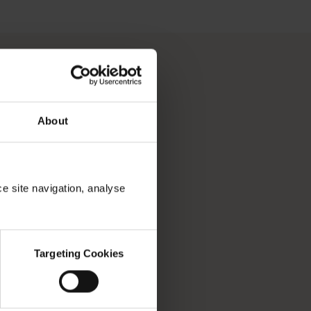
是由像你一样的旅行者撰写的。</p>
旅游目的地时充满愉悦并留下难忘的回忆。西澳州拥有阳光最充足
愿清单，收获毕生难忘的旅程。试试我们功能全面的行程规划工
About
ce site navigation, analyse
Targeting Cookies