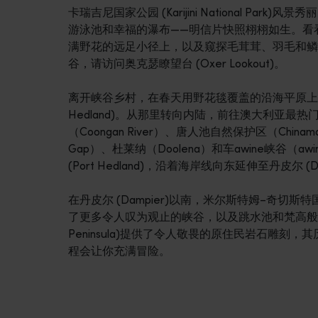
卡瑞吉尼国家公园 (Karijini National Park)
游泳池和幸福的瀑布——明信片快照栩栩如生。看
满野花的远足小径上，以及窥探毛茸茸、羽毛和鳞片状
谷，请访问奥克瑟瞭望台 (Oxer Lookout)。
离开峡谷乡村，在春天用野花毯覆盖的沿海平原上巡
Hedland)。从那里转向内陆，前往澳大利亚最热门的小镇
（Coongan River）、唐人池自然保护区（Chinaman's
Gap）、杜莱纳（Doolena）和车awine峡谷（a
(Port Hedland)，沿着海岸线向东延伸至丹皮尔 (Da
在丹皮尔 (Dampier)以南，米尔斯特姆–奇切斯特国家公园 (Mi
了更多令人叹为观止的峡谷，以及跳水池和梵高般的野
Peninsula)提供了令人敬畏的原住民岩石雕刻，其历史
程会让你充满冒险。