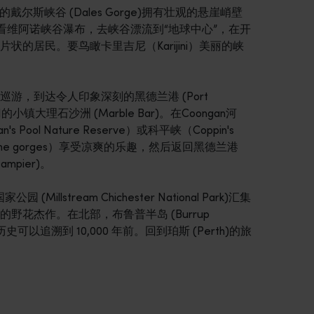
风景秀丽的戴尔斯峡谷 (Dales Gorge)拥有壮观的悬崖峭壁
看维阿诺峡谷瀑布，去峡谷漂流到“地球中心”，在开
的居民。要鸟瞰卡里吉尼（Karijini）美丽的峡
游，到达令人印象深刻的黑德兰港 (Port
大理石沙洲 (Marble Bar)。在Coongan河
 Pool Nature Reserve）或科平峡（Coppin's
wine gorges）享受凉爽的乐趣，然后返回黑德兰港
mpier)。
llstream Chichester National Park)汇集
花杰作。在北部，布鲁普半岛 (Burrup
可以追溯到 10,000 年前。回到珀斯 (Perth)的旅