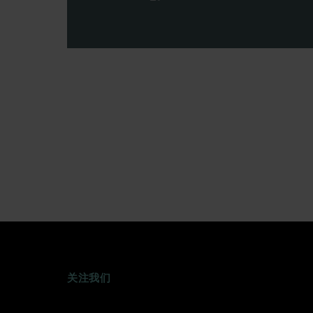
WEIBO
TWITTER
DOUYIN
关注我们