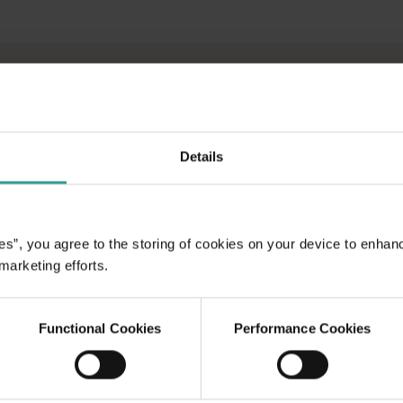
旅。你可以按地点和体验进行筛选，找到你感兴趣的故事，它们都
你在体验西澳州美妙的户外生活方式、多样化的文化和异世界般的
人迹罕至的原始荒野，我们为您提供的工具都可以助您逐一打卡心
Details
es”, you agree to the storing of cookies on your device to enhan
利亚州各地的冒险之
 marketing efforts.
到你感兴趣的故事，它
Functional Cookies
Performance Cookies