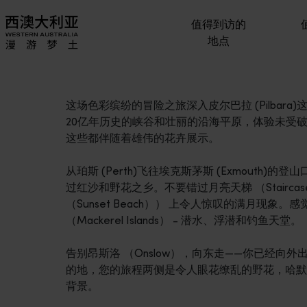
值得到访的
地点
这场色彩缤纷的冒险之旅深入皮尔巴拉 (Pilbara)这
20亿年历史的峡谷和壮丽的沿海平原，体验未受破
这些都伴随着雄伟的花卉展示。
从珀斯 (Perth)飞往埃克斯茅斯 (Exmouth)的登
过红沙和野花之乡。不要错过月亮天梯 （Staircase t
（Sunset Beach）） 上令人惊叹的满月现象
（Mackerel Islands） - 潜水、浮潜和钓鱼天堂。
告别昂斯洛 （Onslow），向东走——你已经向外出发
的地，您的旅程两侧是令人眼花缭乱的野花，哈默斯利山脉
背景。