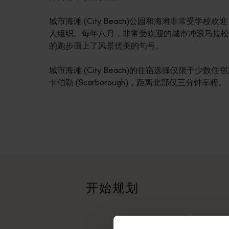
城市海滩 (City Beach)公园和海滩非常受
人组织。每年八月，非常受欢迎的城市冲浪马拉松在城市
的跑步画上了风景优美的句号。
城市海滩 (City Beach)的住宿选择仅限于
卡伯勒 (Scarborough)，距离北部仅三分钟车程。
行程
<p>在穿越西澳大利亚迷人风景的史诗级旅途中体验公路自驾的浪漫
旅行故事
<p>准备好探索了？请看看这些来自西澳大利亚州各地的冒险之
开始规划
行程规划工具
无论您想领略标志性的旅游目的地、令人难忘的自驾之旅，还是