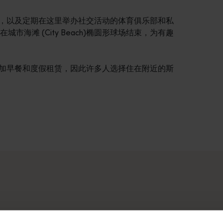
学校欢迎，以及定期在这里举办社交活动的体育俱乐部和私
海滩 (City Beach)椭圆形球场结束，为有趣
少数住宿加早餐和度假租赁，因此许多人选择住在附近的斯
。你的行程可以从澳大利亚阳光最充足的首府城市和繁荣的文化中心
旅。你可以按地点和体验进行筛选，找到你感兴趣的故事，它们都
人迹罕至的原始荒野，我们为您提供的工具都可以助您逐一打卡心