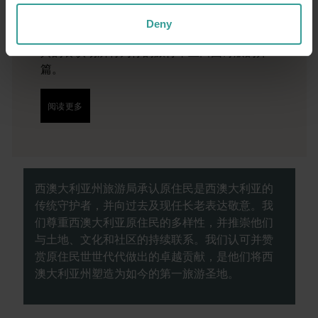
验公路自驾的浪漫。你的行程可以从澳大利亚
阳光最充足的首府城市和繁荣的文化中心——珀
Deny
斯 (Perth) 开始。这座城市的自然景点和匠心独
具的餐饮场所将为你的旅行奉上田园诗般的开
篇。
阅读更多
阅读更多
西澳大利亚州旅游局承认原住民是西澳大利亚的
传统守护者，并向过去及现任长老表达敬意。我
们尊重西澳大利亚原住民的多样性，并推崇他们
与土地、文化和社区的持续联系。我们认可并赞
赏原住民世世代代做出的卓越贡献，是他们将西
澳大利亚州塑造为如今的第一旅游圣地。