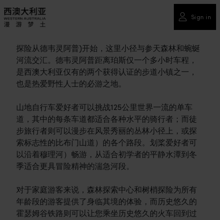
Sign in
探险从德韦灵阿普)开始，这里小径与参天森林和蜿蜒
河流交汇。德韦灵阿普距离珀斯仅一个多小时车程，
是西澳大利亚仅有的两个获得认证的步道小镇之一，
也是热爱野性人士的必游之地。
山地自行车爱好者可以挑战125公里世界一流的单车
道，其中的每条车道都适合各种水平的骑行者；而徒
步旅行者则可以漫步在风景秀丽的丛林小径上，或探
索标志性的比布门山道）的各个路段。划桨爱好者可
以沿着穆理河）畅游，从适合初学者的平静水潭到冬
季适合更具冒险精神的湍急河段。
对于家庭游客来说，森林探索中心和树梢探险为所有
年龄段的游客提供了身临其境的体验，而历史悠久的
霍瑟姆谷铁路则可以让您乘坐历史悠久的火车回到过