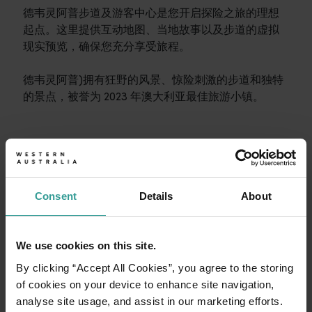
德韦灵阿普步道及游客中心是您开启探险之旅的理想
起点。这里提供互动地图、当地故事以及步道的虚拟
现实预览，确保您充分享受旅程。
德韦灵阿普)拥有狂野的风景、惊险刺激的步道和独特
的景点，被誉为 2023 年澳大利亚最佳旅游小镇。
行程
<p>在穿越西澳大利亚迷人风景的史诗级旅途中体验公路自驾的浪漫
旅行故事
Consent
Details
About
开始规划
<p>准备好探索了？请看看这些来自西澳大利亚州各地的冒险之
行程规划工具
We use cookies on this site.
无论您想领略标志性的旅游目的地、令人难忘的自驾之旅，还是
By clicking “Accept All Cookies”, you agree to the storing
of cookies on your device to enhance site navigation,
analyse site usage, and assist in our marketing efforts.