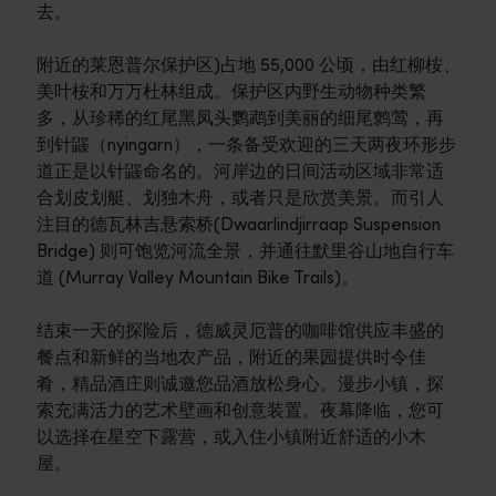
去。
附近的莱恩普尔保护区)占地 55,000 公顷，由红柳桉、
美叶桉和万万杜林组成。保护区内野生动物种类繁
多，从珍稀的红尾黑凤头鹦鹉到美丽的细尾鹩莺，再
到针鼹（nyingarn），一条备受欢迎的三天两夜环形步
道正是以针鼹命名的。河岸边的日间活动区域非常适
合划皮划艇、划独木舟，或者只是欣赏美景。而引人
注目的德瓦林吉悬索桥(Dwaarlindjirraap Suspension
Bridge) 则可饱览河流全景，并通往默里谷山地自行车
道 (Murray Valley Mountain Bike Trails)。
结束一天的探险后，德威灵厄普的咖啡馆供应丰盛的
餐点和新鲜的当地农产品，附近的果园提供时令佳
肴，精品酒庄则诚邀您品酒放松身心。漫步小镇，探
索充满活力的艺术壁画和创意装置。夜幕降临，您可
以选择在星空下露营，或入住小镇附近舒适的小木
屋。