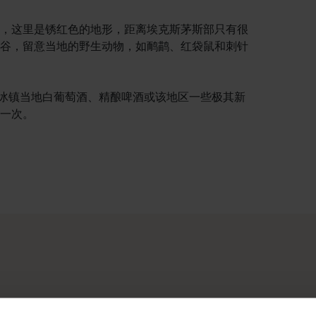
，这里是锈红色的地形，距离埃克斯茅斯部只有很
谷，留意当地的野生动物，如鸸鹋、红袋鼠和刺针
杯冰镇当地白葡萄酒、精酿啤酒或该地区一些极其新
一次。
。你的行程可以从澳大利亚阳光最充足的首府城市和繁荣的文化中心
旅。你可以按地点和体验进行筛选，找到你感兴趣的故事，它们都
人迹罕至的原始荒野，我们为您提供的工具都可以助您逐一打卡心