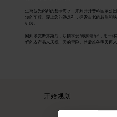
远离波光粼粼的碧绿海水，来到开开普岭国家公园
短的车程。穿上您的远足鞋，探索古老的悬崖和峡
针鼹。
回到埃克斯茅斯后，尽情享受“赤脚奢华”，用一
鲜的农产品来庆祝一天的冒险。然后准备明天再来
行程
<p>在穿越西澳大利亚迷人风景的史诗级旅途中体验公路自驾的浪漫
旅行故事
<p>准备好探索了？请看看这些来自西澳大利亚州各地的冒险之
开始规划
行程规划工具
无论您想领略标志性的旅游目的地、令人难忘的自驾之旅，还是