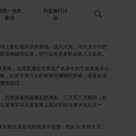
值得一做的
制定旅行计
事情
划
球上最壮观风景的基地。跳入大海，与大大小小的
那里崎岖而壮观，您可以有更多机会融入大自然。
埃克斯茅斯，这里是通往世界遗产名录中的宁加洛海洋公
船，欣赏千变万化的鱼群在珊瑚间穿梭，或者在清
雅地游过。
，您将体验到最难忘的体验。三月至八月期间，您
壮观海军码头是世界上最好的陆地潜水地点之一，
头鲸在深蓝色的海水中巡​​游，而从 11 月到 3 月，