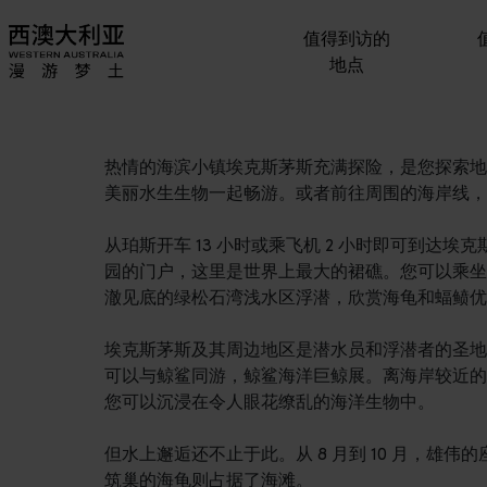
值得到访的
地点
热情的海滨小镇埃克斯茅斯充满探险，是您探索地
美丽水生生物一起畅游。或者前往周围的海岸线，
从珀斯开车 13 小时或乘飞机 2 小时即可到达
园的门户，这里是世界上最大的裙礁。您可以乘坐
澈见底的绿松石湾浅水区浮潜，欣赏海龟和蝠鲼优
埃克斯茅斯及其周边地区是潜水员和浮潜者的圣地
可以与鲸鲨同游，鲸鲨海洋巨鲸展。离海岸较近的
您可以沉浸在令人眼花缭乱的海洋生物中。
但水上邂逅还不止于此。从 8 月到 10 月，雄伟的座
筑巢的海龟则占据了海滩。