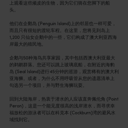
上观看这些顽皮的生物，因为它们骑在您脚下的船
头。
他们在企鹅岛 (Penguin Island)上的邻居也一样可爱，
而且只有很短的渡轮车程。在这里，您将见到岛上
1,200 只仙女企鹅中的一些，它们构成了澳大利亚西海
岸最大的殖民地。
企鹅与50种海鸟共享家园，其中包括西澳大利亚最大
的鹈鹕群落。您还可以跳上玻璃底船，在附近的海豹
岛 (Seal Island)进行45分钟的巡游，观赏稀有的澳大利
亚海狮。或者，为什么不用呼吸管从您的遗愿清单上
勾选另一个项目，并与野生海狮玩耍。
回到大陆海岸，热衷于潜水的人应该直奔佩伦角 (Point
Peron)，这是一个能见度很高的浅岸潜水，而寻求幸
福放松的游泳者可以在科克本 (Cockburn)湾的避风水
域找到它。