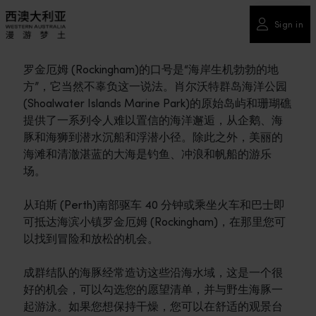
Sign in
罗金厄姆 (Rockingham)的口号是“海岸生机勃勃的地
方”，它当然不辜负这一说法。肖尔沃特群岛海洋公园
(Shoalwater Islands Marine Park)的原始岛屿和珊瑚礁
提供了一系列令人难以置信的海洋邂逅，从企鹅、海
豚和海狮到潜水沉船和浮潜小径。除此之外，美丽的
海滩和清澈湛蓝的大海是钓鱼、冲浪和帆船的游乐
场。
从珀斯 (Perth)南部驱车 40 分钟或乘坐火车和巴士即
可抵达海滨小镇罗金厄姆 (Rockingham)，在那里您可
以找到冒险和放松的机会。
成群结队的海豚经常造访这些沿海水域，这是一个很
好的机会，可以勾选您的愿望清单，并与野生海豚一
起游泳。如果您想保持干燥，您可以在舒适的观景台