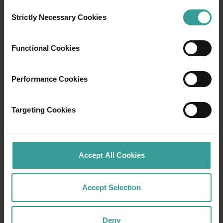
Consent
Strictly Necessary Cookies
Selection
Go Cultural Aboriginal Tours and Experiences 旅行社，国王公园
Functional Cookies
(Kings Park)
Performance Cookies
Great Southern Outback Tours 旅行社结合西澳西南
地区的亮点推出了荒野全日游，行程集合了野花、水
Targeting Cookies
产养殖、本土动物和土著文化。作为世界上仅有的 36
个生物多样性热点之一，也是澳大利亚唯一的一个，
西澳的西南部在 8 月到 11 月之间会有 2,500 多种野花
Accept All Cookies
盛开，包括 150 种兰花——其中有许多是稀有和濒危物
种。
Accept Selection
在玛格丽特河 (Margaret River) 地区（该州游客最多
的地区之一），你不仅将享受到该地区著名的优质葡
萄酒，还有精选的导览游带你探索当地的生态、地
Deny