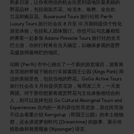
和多日游，让你有绝佳的机会欣赏到该地区最美丽的
野花品种，包括袋鼠爪花、哈克木、银桦、金合欢、
兰花和豌豆花。Busaround Tours 旅行社和 Perth
Luxury Tours 旅行社会在 8 月至 10 月期间提供个性化
游览体验，包括私人团体预订。你也可以与志趣相投
的乘客一起参加 Adams Pinnacle Tours 旅行社的全天
巴士游，你的行程将在当天确定，以确保参观的是野
花盛放得最绚烂的地区。
珀斯 (Perth) 市中心推出了一个新的游览项目，游客将
在导游的带领下骑自行车探索国王公园 (Kings Park) 周
边的美丽景色，包括当地的野花。GoGo Active Tours
旅行社会在 9 月份提供赏花游，每周发三天，一天发
两团。对于那些想要将观赏野花与文化体验相结合的
人，则可以选择包括 Go Cultural Aboriginal Tours and
Experiences 在内的一系列原住民导览游，原住民导游
不仅会着重介绍 Karrgatup（即国王公园）的本土植物
群，还会讲述梦创时代 (Dreamtime) 的故事、展示传
统歌曲和努恩嘎族 (Nyoongar) 语言。