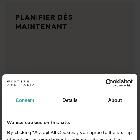
Récits de voyage
PLANIFIER DÈS
<p>Découvrez la région à travers les yeux des habitants, de t
MAINTENANT
Planificateur de voyage
Destinations emblématiques, road trips inoubliables ou contrées
Consent
Details
About
We use cookies on this site.
By clicking “Accept All Cookies”, you agree to the storing
of cookies on your device to enhance site navigation,