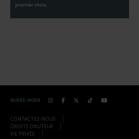
premier choix.
INSTAGRAM CHANNEL LINK
FACEBOOK CHANNEL LIN
TWITTER CHANNEL LI
TIKTOK CHANNEL
YOUTUBE CH
SUIVEZ-NOUS
CONTACTEZ-NOUS
DROITS D'AUTEUR
VIE PRIVÉE