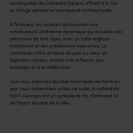
remarquable de Cathedral Square, offrant à la fois
un refuge spirituel et une beauté architecturale.
À l'intérieur, les visiteurs découvriront une
communauté chrétienne dynamique qui accueille des
personnes de tous âges, avec un culte anglican
traditionnel et des prédications inspirantes. La
cathédrale offre un havre de paix au cœur de
l'agitation urbaine, invitant à la réflexion, aux
échanges et à la célébration.
Que vous exploriez les sites historiques de Perth ou
que vous recherchiez un lieu de culte, la cathédrale
Saint-Georges est un symbole de foi, d'artisanat et
de l'esprit durable de la ville.
Itinéraires de voyage
<p>Prenez la route pour vivre une expérience spectaculaire qui 