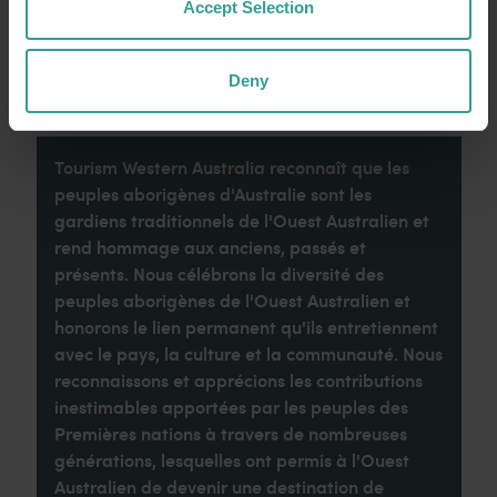
Accept Selection
Lire la suite
Lire la suite
Deny
Tourism Western Australia reconnaît que les
peuples aborigènes d'Australie sont les
gardiens traditionnels de l'Ouest Australien et
rend hommage aux anciens, passés et
présents. Nous célébrons la diversité des
peuples aborigènes de l'Ouest Australien et
honorons le lien permanent qu'ils entretiennent
avec le pays, la culture et la communauté. Nous
reconnaissons et apprécions les contributions
inestimables apportées par les peuples des
Premières nations à travers de nombreuses
générations, lesquelles ont permis à l'Ouest
Australien de devenir une destination de