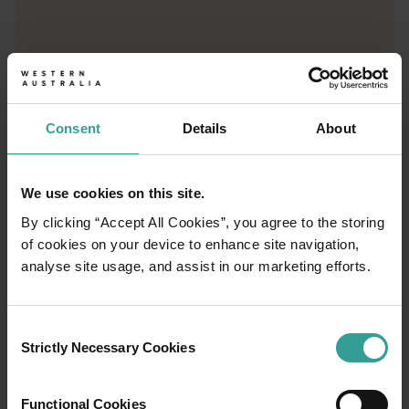
Consent
Details
About
01
/
03
We use cookies on this site.
Itinéraires de voyage
By clicking “Accept All Cookies”, you agree to the storing
of cookies on your device to enhance site navigation,
analyse site usage, and assist in our marketing efforts.
Prenez la route pour vivre une expérience
spectaculaire qui vous fera tomber sous le
charme des paysages captivants de l'Ouest
Consent
Australien. Point de départ : Perth, ville la plus
Strictly Necessary Cookies
Selection
ensoleillée d'Australie et centre culturel
dynamique. Pour commencer votre séjour, rien
Functional Cookies
de tel que cette ville idyllique abritant des