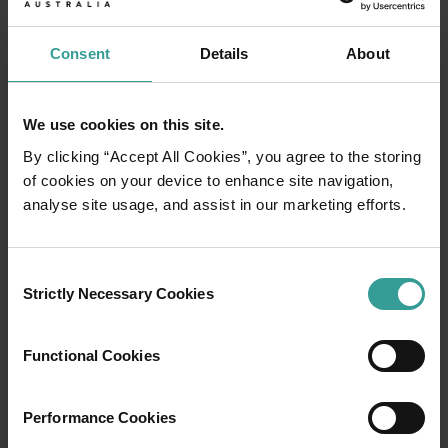
Consent
Details
About
We use cookies on this site.
By clicking “Accept All Cookies”, you agree to the storing
of cookies on your device to enhance site navigation,
analyse site usage, and assist in our marketing efforts.
01
/
03
Consent
Strictly Necessary Cookies
Selection
行程
Functional Cookies
在橫跨西澳州迷人風景的史詩級歷奇中，盡享
寬廣道路的浪漫風情。
Performance Cookies