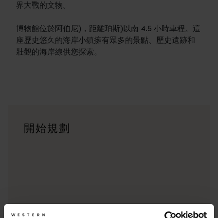
界大戰的文物。
博物館位於阿伯尼)，距離珀斯)以南 4.5 小時車程。這
座歷史悠久的海岸小鎮擁有眾多的景點、歷史遺跡和
壯觀的海岸線供您探索。
行程
<p>在橫跨西澳州迷人風景的史詩級歷奇中，盡享寬廣道路的浪漫風情
旅遊故事
開始規劃
<p>準備好探索西澳州了嗎？瀏覽一下這些位於西澳州各地的歷
行程規劃工具
從標誌性的旅遊目的地與精彩難忘的自駕遊行程，到人跡罕至的