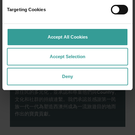
就從珀斯 (Perth) 開始吧，這是澳洲陽光最燦爛
Targeting Cookies
的首都，同時亦是繁華熱鬧的文化樞紐。這裡
的自然景點和富有想像力的餐飲地點為您寫下
田園詩篇般的美好開始。
Accept All Cookies
閱讀更多
閱讀更多
Accept Selection
Deny
西澳州旅遊局承認原住民為西澳州傳統監護人，
並向過往及現在的長老致敬。我們讚揚西澳洲州
原住民的多元化，並承認和尊重他們與Country、
文化和社群的持續連繫。我們承認並感謝第一民
族一代一代為塑造西澳州成為一流旅遊目的地而
作出的寶貴貢獻。