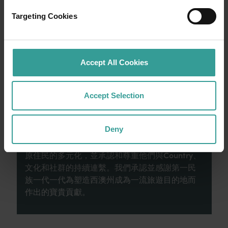
就從珀斯 (Perth) 開始吧，這是澳洲陽光最燦爛
Targeting Cookies
的首都，同時亦是繁華熱鬧的文化樞紐。這裡
的自然景點和富有想像力的餐飲地點為您寫下
田園詩篇般的美好開始。
Accept All Cookies
閱讀更多
閱讀更多
Accept Selection
Deny
西澳州旅遊局承認原住民為西澳州傳統監護人，
並向過往及現在的長老致敬。我們讚揚西澳洲州
原住民的多元化，並承認和尊重他們與Country、
文化和社群的持續連繫。我們承認並感謝第一民
族一代一代為塑造西澳州成為一流旅遊目的地而
作出的寶貴貢獻。