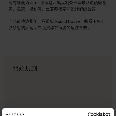
客海灘藝術區 )，這裡是西澳大利亞一些最著名的雕塑
家、畫家、攝影師、土著藝術家和設計師的首頁。
向北前往該州第一座監獄 Round House，觀看下午 1
點發射的大砲，並欣賞泳客海灘的最佳景觀。
行程
<p>在橫跨西澳州迷人風景的史詩級歷奇中，盡享寬廣道路的浪漫風情
旅遊故事
開始規劃
<p>準備好探索西澳州了嗎？瀏覽一下這些位於西澳州各地的歷
行程規劃工具
從標誌性的旅遊目的地與精彩難忘的自駕遊行程，到人跡罕至的