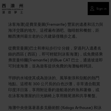
Sign in
泳客海灘)是費里曼圖(Fremantle) 豐富的遺產和活力與
海洋交匯的地方。這裡遍布酒吧、咖啡館和餐館，距
離西澳州最古老的公共建築僅幾步之遙。
從費里曼圖)巴士和車站步行12 分鐘，穿過列入遺產名
錄的西區 ( 西區) ，即可輕鬆到泳客海灘)，或免費搭乘
弗里曼特爾(Fremantle) 的Blue CAT 巴士，通過坡道即
可到達海灘，並為遊客提供免費的海灘輪椅聘請。
平靜的水域使其成為游泳的、風箏衝浪和划船的熱門
地點。這裡有 300 公尺長的白色沙灘，非常適合觀賞
印度洋日落，享用附近垂釣遊船港的炸魚和薯條，或
在泳客海灘屋的日光躺椅上享用雞尾酒和共享餐盤。
海灘中央坐落著基多戈藝術館 (Kidogo Arthouse) 和泳