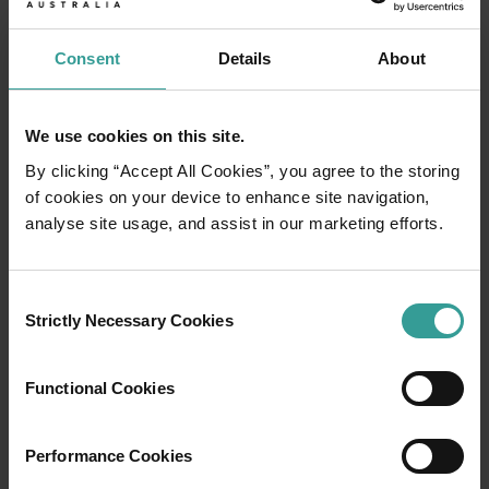
Consent
Details
About
We use cookies on this site.
By clicking “Accept All Cookies”, you agree to the storing
of cookies on your device to enhance site navigation,
analyse site usage, and assist in our marketing efforts.
01
/
03
Consent
Strictly Necessary Cookies
Selection
行程
Functional Cookies
在橫跨西澳州迷人風景的史詩級歷奇中，盡享
寬廣道路的浪漫風情。
Performance Cookies