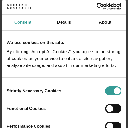
Consent
Details
About
We use cookies on this site.
By clicking “Accept All Cookies”, you agree to the storing
of cookies on your device to enhance site navigation,
analyse site usage, and assist in our marketing efforts.
Consent
01
Strictly Necessary Cookies
/
03
Selection
Functional Cookies
行程
在橫跨西澳州迷人風景的史詩級歷奇中，盡享
Performance Cookies