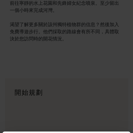
前往寧靜的水上花園和先鋒婦女紀念噴泉。至少留出
一個小時來完成河灣。
渴望了解更多關於該州獨特植物群的信息？然後加入
免費導遊步行。他們採取的路線會有所不同，具體取
決於您訪問時的開花情況。
行程
<p>在橫跨西澳州迷人風景的史詩級歷奇中，盡享寬廣道路的浪漫風情
旅遊故事
開始規劃
<p>準備好探索西澳州了嗎？瀏覽一下這些位於西澳州各地的歷
行程規劃工具
從標誌性的旅遊目的地與精彩難忘的自駕遊行程，到人跡罕至的