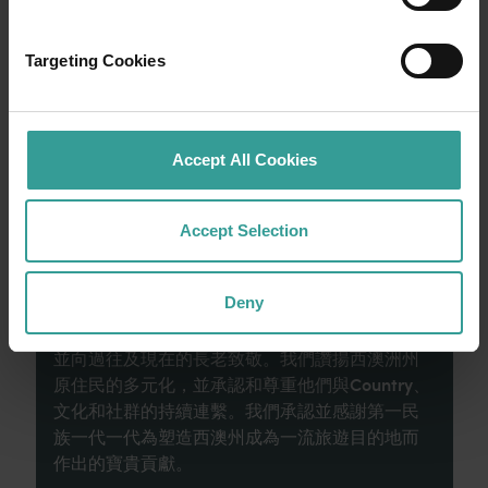
寬廣道路的浪漫風情。
Targeting Cookies
就從珀斯 (Perth) 開始吧，這是澳洲陽光最燦爛
的首都，同時亦是繁華熱鬧的文化樞紐。這裡
的自然景點和富有想像力的餐飲地點為您寫下
田園詩篇般的美好開始。
Accept All Cookies
閱讀更多
閱讀更多
Accept Selection
Deny
西澳州旅遊局承認原住民為西澳州傳統監護人，
並向過往及現在的長老致敬。我們讚揚西澳洲州
原住民的多元化，並承認和尊重他們與Country、
文化和社群的持續連繫。我們承認並感謝第一民
族一代一代為塑造西澳州成為一流旅遊目的地而
作出的寶貴貢獻。