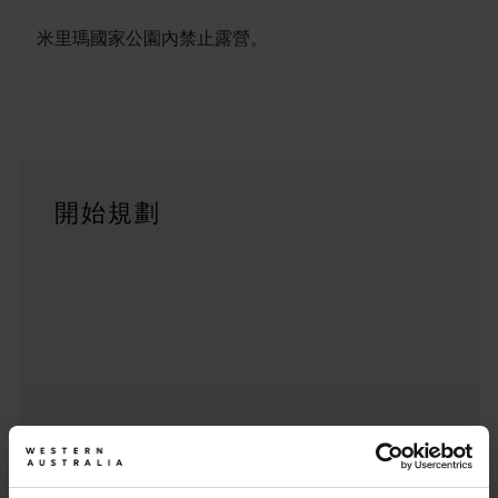
米里瑪國家公園內禁止露營。
行程
<p>在橫跨西澳州迷人風景的史詩級歷奇中，盡享寬廣道路的浪漫風情
旅遊故事
開始規劃
<p>準備好探索西澳州了嗎？瀏覽一下這些位於西澳州各地的歷
行程規劃工具
從標誌性的旅遊目的地與精彩難忘的自駕遊行程，到人跡罕至的