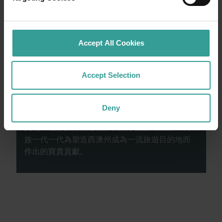
田園詩篇般的美好開始。
閱讀更多
閱讀更多
Accept All Cookies
Accept Selection
西澳州旅遊局承認原住民為西澳州傳統監護人，
並向過往及現在的長老致敬。我們讚揚西澳洲州
Deny
原住民的多元化，並承認和尊重他們與Country、
文化和社群的持續連繫。我們承認並感謝第一民
族一代一代為塑造西澳州成為一流旅遊目的地而
作出的寶貴貢獻。