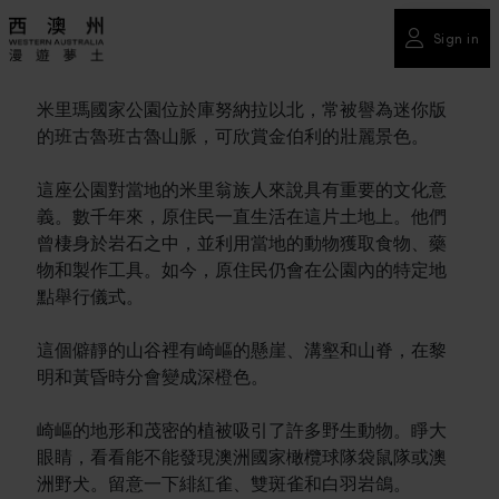
Sign in
米里瑪國家公園位於庫努納拉以北，常被譽為迷你版
的班古魯班古魯山脈，可欣賞金伯利的壯麗景色。
這座公園對當地的米里翁族人來說具有重要的文化意
義。數千年來，原住民一直生活在這片土地上。他們
曾棲身於岩石之中，並利用當地的動物獲取食物、藥
物和製作工具。如今，原住民仍會在公園內的特定地
點舉行儀式。
這個僻靜的山谷裡有崎嶇的懸崖、溝壑和山脊，在黎
明和黃昏時分會變成深橙色。
崎嶇的地形和茂密的植被吸引了許多野生動物。睜大
眼睛，看看能不能發現澳洲國家橄欖球隊袋鼠隊或澳
洲野犬。留意一下緋紅雀、雙斑雀和白羽岩鴿。