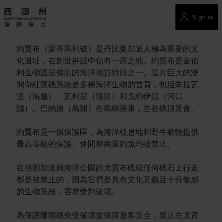
Sign in
約賈布（蒙哥馬利礁）是丹比曼加迪人極為重要的文
化遺址，在創世神話中佔有一席之地。約賈布是金伯
利生物區最傑出的海洋地質特徵之一。這片巨大的潮
間帶紅藻礁系統是多種海洋生物的首頁，包括朱拉瓦
達（海龜）、瓦利尼（儒艮）和戈約伊亞（河口
鱷）。巴納迪（鳥類）在島嶼築巢，並在礁頂覓食。
約賈布是一個保護區，為海洋棲息地和野生動物提供
最高等級的保護。休閒和商業釣魚均被禁止。
在拉朗加達姆海洋公園的尤賈布礁或任何礁石上行走
都是被禁止的，因為它們是具有文化意義且十分敏感
的生物系統，容易受到破壞。
為保護珊瑚礁免受破壞並保障遊客安全，禁止在尤賈