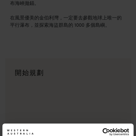
布海峽拋錨。
在風景優美的金伯利灣，一定要去參觀地球上唯一的
平行瀑布，並探索海盜群島的 1000 多個島嶼。
行程
<p>在橫跨西澳州迷人風景的史詩級歷奇中，盡享寬廣道路的浪漫風情
旅遊故事
開始規劃
<p>準備好探索西澳州了嗎？瀏覽一下這些位於西澳州各地的歷
行程規劃工具
從標誌性的旅遊目的地與精彩難忘的自駕遊行程，到人跡罕至的