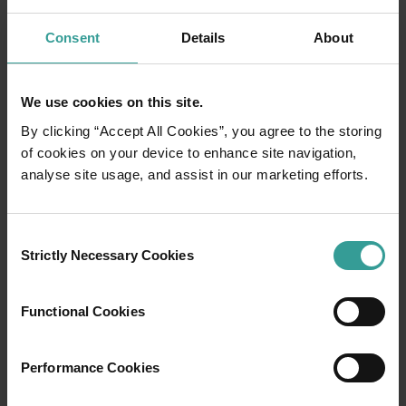
Consent
Details
About
We use cookies on this site.
By clicking “Accept All Cookies”, you agree to the storing
of cookies on your device to enhance site navigation,
analyse site usage, and assist in our marketing efforts.
01
/
03
Consent
Strictly Necessary Cookies
Selection
行程
Functional Cookies
在橫跨西澳州迷人風景的史詩級歷奇中，盡享
寬廣道路的浪漫風情。
Performance Cookies
就從珀斯 (Perth) 開始吧，這是澳洲陽光最燦爛