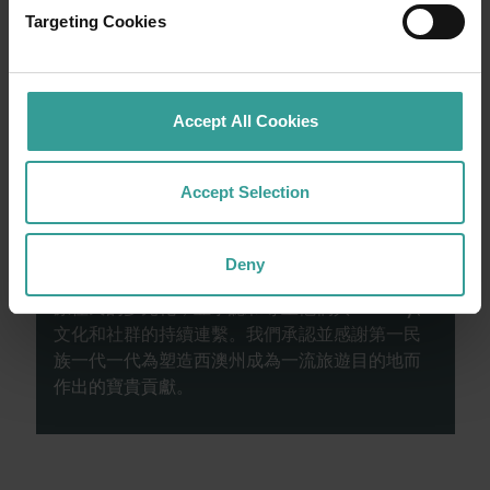
的首都，同時亦是繁華熱鬧的文化樞紐。這裡
Targeting Cookies
的自然景點和富有想像力的餐飲地點為您寫下
田園詩篇般的美好開始。
Accept All Cookies
閱讀更多
閱讀更多
Accept Selection
西澳州旅遊局承認原住民為西澳州傳統監護人，
Deny
並向過往及現在的長老致敬。我們讚揚西澳洲州
原住民的多元化，並承認和尊重他們與Country、
文化和社群的持續連繫。我們承認並感謝第一民
族一代一代為塑造西澳州成為一流旅遊目的地而
作出的寶貴貢獻。