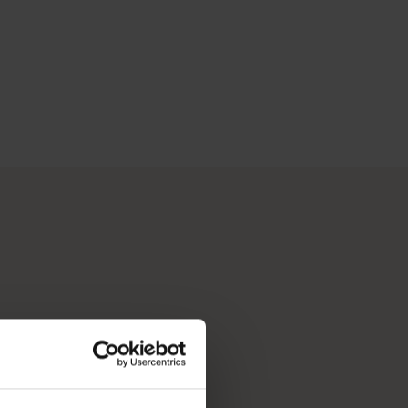
始吧，這是澳洲陽光最燦爛的首都，同時亦是繁華熱鬧的文化樞紐。這裡
客所撰寫的故事。</p>
畢生難忘的旅程。歡迎試用我們內容齊備的行程規劃工具，為您