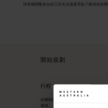
請單獨聯繫各自的工作生活遺產景點了解當前的開
行程
<p>在橫跨西澳州迷人風景的史詩級歷奇中，盡享寬廣道路的浪漫風情
旅遊故事
<p>準備好探索西澳州了嗎？瀏覽一下這些位於西澳州各地的歷
開始規劃
行程規劃工具
從標誌性的旅遊目的地與精彩難忘的自駕遊行程，到人跡罕至的
行程
在橫跨西澳州迷人風景的史詩級歷奇中
風情。