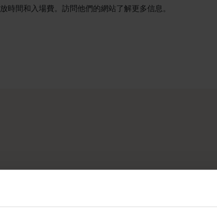
放時間和入場費。訪問他們的網站了解更多信息。
。 <br> &nbsp;<br> 就從珀斯 (Perth) 開
奇旅程吧。您可按照地點和體驗來篩選內容，以找出與您相似的旅
原始荒野地區，我們提供各種工具助您逐步實現夢想清單，規劃
，盡享寬廣道路的浪漫