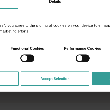
Details
洲陽光最燦爛的首都，同時
景點和富有想像力的餐
。
es”, you agree to the storing of cookies on your device to enhan
 marketing efforts.
Functional Cookies
Performance Cookies
Accept Selection