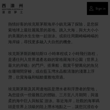
Sign in
熱情好客的埃克斯茅斯海岸小鎮充滿了探險，是您探
索地球上最壯麗風景的基地。跳入大海，與大大小小
的美麗的水生生物一起游泳。或前往周圍崎嶇崎嶇的
海岸線，尋找更多融入大自然的機會。
埃克斯茅斯距離珀斯13 小時車程或 2 小時飛行路程，
是通往列入世界遺產名錄的甯格羅海洋公園（世界上
最大的岸礁）的門戶。搭乘船，觀賞千變萬化的魚兒
在珊瑚間穿梭，或在藍玉灣水晶般清澈的淺灘上浮
潛，欣賞海龜和蝠鱝優雅地滑過。
埃克斯茅斯及其周邊地區是潛水者和浮潛者的聖地，
為您提供一些最難忘的體驗。三月至八月期間，與溫
柔的海中巨人與鯨鯊 游泳。靠近海岸，壯觀的海軍碼
頭是世界上頂級的陸上潛水地點之一，讓您沉浸在令