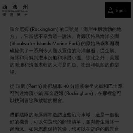
Sign in
羅金厄姆 (Rockingham) 的口號是「海岸生機勃勃的地
方」，它當然不辜負這一說法。肖爾沃特島海洋公園
(Shoalwater Islands Marine Park) 的原始島嶼和珊瑚
礁提供了一系列令人難以置信的海洋邂逅，從企鵝、
海豚和海獅到潛水沉船和浮潛小徑。除此之外，美麗
的海灘和清澈湛藍的大海是釣魚、衝浪和帆船的遊樂
場。
從 珀斯 (Perth) 南部驅車 40 分鐘或乘坐火車和巴士即
可到達海濱小鎮 羅金厄姆 (Rockingham)，在那裡您可
以找到冒險和放鬆的機會。
成群結隊的海豚經常造訪這些沿海水域，這是一個很
好的機會，可以勾選您的願望清單，並與野生海豚一
起游泳。如果您想保持乾燥，您可以在舒適的觀景台