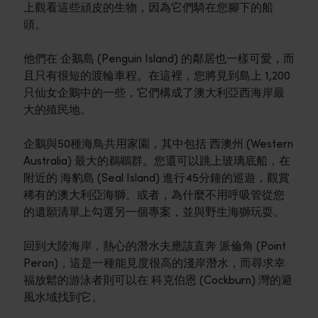
上觀看這些頑皮的生物，因為它們騎在您腳下的船
頭。
他們在 企鵝島 (Penguin Island) 的鄰居也一樣可愛，而
且只有很短的渡輪車程。在這裡，您將見到島上 1,200
只仙女企鵝中的一些，它們構成了澳大利亞西海岸最
大的殖民地。
企鵝與50種海鳥共用家園，其中包括 西澳州 (Western
Australia) 最大的鵜鶘群。您還可以跳上玻璃底船，在
附近的 海豹島 (Seal Island) 進行45分鐘的巡遊，觀賞
稀有的澳大利亞海獅。或者，為什麼不用呼吸管從您
的遺願清單上勾選另一個專案，並與野生海獅玩耍。
回到大陸海岸，熱心的潛水夫應該直奔 派倫角 (Point
Peron)，這是一種能見度很高的淺岸潛水，而尋求幸
福放鬆的游泳者則可以在 科克伯恩 (Cockburn) 灣的避
風水域找到它。