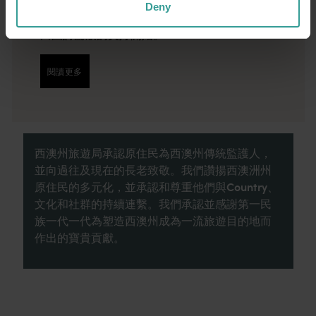
的首都，同時亦是繁華熱鬧的文化樞紐。這裡
Deny
的自然景點和富有想像力的餐飲地點為您寫下
田園詩篇般的美好開始。
閱讀更多
閱讀更多
西澳州旅遊局承認原住民為西澳州傳統監護人，
並向過往及現在的長老致敬。我們讚揚西澳洲州
原住民的多元化，並承認和尊重他們與Country、
文化和社群的持續連繫。我們承認並感謝第一民
族一代一代為塑造西澳州成為一流旅遊目的地而
作出的寶貴貢獻。