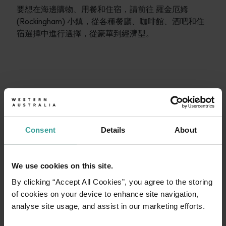
要想在海邊購物、用餐和住宿，請前往 羅金厄姆
(Rockingham) 小鎮，從各種餐廳、咖啡館、酒吧和住
宿選擇中進行選擇，從豪華到經濟型。
行程
<p>在橫跨西澳州迷人風景的史詩級歷奇中，盡享寬廣道路的浪漫風情
旅遊故事
開始規劃
<p>準備好探索西澳州了嗎？瀏覽一下這些位於西澳州各地的歷
Consent
Details
About
行程規劃工具
從標誌性的旅遊目的地與精彩難忘的自駕遊行程，到人跡罕至的
We use cookies on this site.
By clicking “Accept All Cookies”, you agree to the storing
of cookies on your device to enhance site navigation,
analyse site usage, and assist in our marketing efforts.