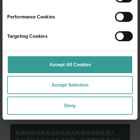
行程
Performance Cookies
在橫跨西澳州迷人風景的史詩級歷奇中，盡享
Targeting Cookies
寬廣道路的浪漫風情。
就從珀斯 (Perth) 開始吧，這是澳洲陽光最燦爛
Accept All Cookies
的首都，同時亦是繁華熱鬧的文化樞紐。這裡
的自然景點和富有想像力的餐飲地點為您寫下
田園詩篇般的美好開始。
Accept Selection
閱讀更多
閱讀更多
Deny
西澳州旅遊局承認原住民為西澳州傳統監護人，