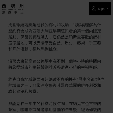
Sign in
周圍環繞著綿延起伏的鄉村和牧場，很容易理解為什
麼約克會成為西澳大利亞早期殖民者的第一個內陸定
居點。保留其傳統魅力，它仍然是珀斯最喜歡的鄉村
度假勝地，可以盡情享受自然、歷史、藝術、手工藝
和戶外活動，從騎馬到跳傘。
沿著大東部高速公路驅車在不到一個半小時的時間內
將您從城市的喧囂帶到雅芳谷遺產小鎮的幸福寧靜。
約克自豪地成為西澳州為數不多的擁有“歷史名鎮”地位
的城鎮之一，非常注意修復其眾多華麗的維多利亞和
聯邦建築和教堂。
無論您在一年中的什麼時候訪問，在約克古色古香的
茶室、咖啡館或餐廳享用慵懶的午餐後，經過修復的