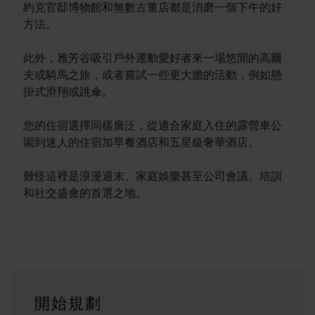
約克官邸博物館和無數古董店都是消磨一個下午的好
方法。
此外，雅芳谷吸引戶外運動愛好者來一場悠閒的高爾
夫或騎馬之旅，或者嘗試一些更大膽的活動，例如懸
掛式滑翔或跳傘。
您的住宿選擇同樣廣泛，從適合家庭入住的露營車公
園到迷人的住宿加早餐酒店和五星級奢華酒店。
難怪這裡是浪漫週末、家庭娛樂甚至公司會議、培訓
和社交盛會的首選之地。
行程
<p>在橫跨西澳州迷人風景的史詩級歷奇中，盡享寬廣道路的浪漫風情
旅遊故事
開始規劃
<p>準備好探索西澳州了嗎？瀏覽一下這些位於西澳州各地的歷