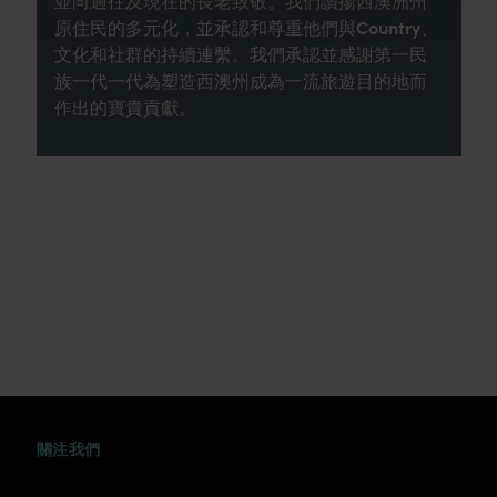
並向過往及現在的長老致敬。我們讚揚西澳洲州
原住民的多元化，並承認和尊重他們與Country、
文化和社群的持續連繫。我們承認並感謝第一民
族一代一代為塑造西澳州成為一流旅遊目的地而
作出的寶貴貢獻。
FACEBOOK
WEIBO
TWITTER
TUDOU
關注我們