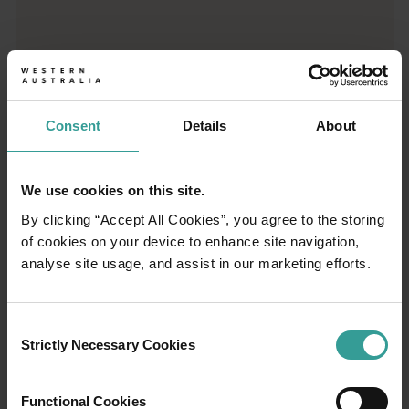
行程規劃工具
從標誌性的旅遊目的地與精彩難忘的自駕遊行程，到人跡罕至的
Consent
Details
About
We use cookies on this site.
By clicking “Accept All Cookies”, you agree to the storing
of cookies on your device to enhance site navigation,
analyse site usage, and assist in our marketing efforts.
Consent
Strictly Necessary Cookies
Selection
01
/
03
Functional Cookies