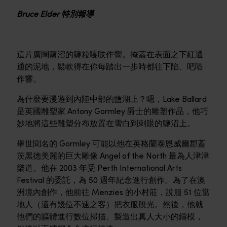
Bruce Elder 特別報導
這片廣闊鹽沼的鹽粒嘎吱作響。掩蓋在表面之下紅通
通的泥地，鬆軟得在你每踏出一步時都往下陷、吧嗒
作響。
為什麼要漫遊到內陸中部的鹽湖上？嗯，Lake Ballard
是英國雕塑家 Antony Gormley 爵士的雕塑作品，他巧
妙地將這些雕塑分布放置在雪白到刺眼的鹽沼上。
舉世聞名的 Gormley 可能以他在英格蘭泰恩威爾郡蓋
茨黑德美麗的巨大雕像 Angel of the North 最為人津津
樂道。他在 2003 年受 Perth International Arts
Festival 的委託，為 50 週年紀念進行創作。為了在澳
洲境內創作，他前往 Menzies 的小村莊，說服 51 位當
地人（還有幾位不速之客）把衣服脫光。然後，他就
他們的軀體進行數位掃描、製造出真人大小的鑄模，