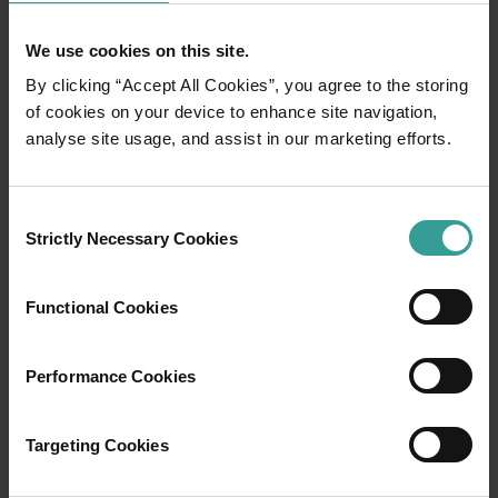
蛛網。這是 Gormley 宏偉願景的一部分：作品最終會
由觀光客踩踏造成的路徑彼此連接起來。
We use cookies on this site.
By clicking “Accept All Cookies”, you agree to the storing
我走下山丘，前往另一尊雕像。我可以看到在那之後
of cookies on your device to enhance site navigation,
有另一尊，然後是另一尊，遠處又還有一尊。我沿著
analyse site usage, and assist in our marketing efforts.
這些路徑走就好了。
但隨著我繼續前進，從山丘頂上看似很容易行走的小
徑，每一步都變得越形艱鉅。我開始下沉，我的重量
Consent
Strictly Necessary Cookies
使鹽層裂開，我的鞋子陷進泥巴裡。隨著每一步，我
Selection
移動得更慢也更小心。
Functional Cookies
Performance Cookies
Targeting Cookies