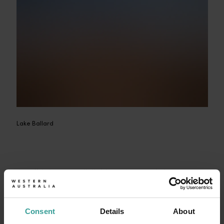
Lake Ballard
我拿著相機，自信滿滿地朝最近的人像走去。在第一
座雕塑的旁邊就有個小山丘，湖面全景的視野實在太
誘人了，所以我輕易地爬上去。我凝視著廣闊、閃閃
發亮的白色風光，可以看到紅色的小徑（行走而導致
Consent
Details
About
泥土暴露）把每座雕像連接起來，就像一張精緻的蜘