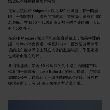
然後以不鏽鋼合金進行鑄造。
這座小鎮位於 Kalgoorlie 以北 130 公里處，有一間酒
吧、一間雜貨店、漂亮的市政廳、警察局，還有約 100
名居民。在 1890 年代晚期淘金熱潮的全盛時期，人口
有 1,000 多人。
在前往 Menzies 完全平坦的筆直道路上，如果幸運的
話，每半小時會經過一輛長列拖車，面對這片廣闊平
坦的炫白鹹水湖之上孤立人像的壯麗場景，千里迢迢
也就看似近在咫尺。
要到達那裡，沿著 50 公里長的泥土路往西離開市區，
你看到一個寫著「Lake Ballard」的簡明標誌。從拐彎
處開幾公里，你就到了一望無際的鹽沼邊緣。分布在
鹽沼表面上，有 51 個人像在遠方若隱若現。