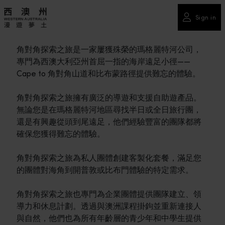
Sign in
角對角探索之旅是一家屢獲殊榮的瑪格麗特河公司，
專門為西澳大利亞州首屈一指的海岸遠足小徑——
Cape to 角對角山道和比布蒙路徑提供難忘的體驗。
角對角探索之旅擁有廣泛的導遊和支援自助遊產品。
無論您是在瑪格麗特河地區尋找半日或全日旅行團，
還是有興趣從頭到尾遠足，他們經驗豐富的團隊都將
確保您獲得難忘的體驗。
角對角探索之旅為私人團體創建客製化套餐，滿足您
的團體對海角到開普敦或比布門體驗的特定需求。
角對角探索之旅也專門為企業團體提供團隊建立、領
導力和休息計劃。透過與澳洲課程掛鉤並重新連接人
與自然，他們也為所有年齡層的青少年和中學生提供