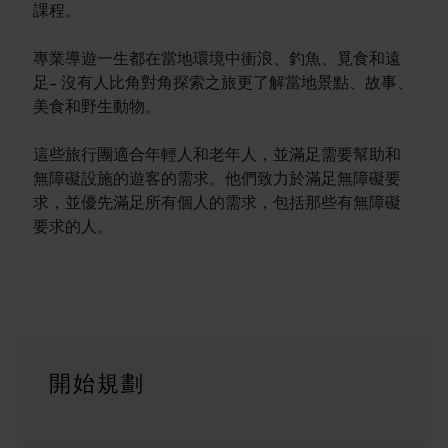
課程。
專業導遊一生都在當地環境中衝浪、釣魚、覓食和遠
足- 沒有人比角對角探索之旅更了解當地景點、故事、
美食和野生動物。
這些旅行團適合年輕人和老年人，並滿足需要幫助和
無障礙設施的遊客的需求。他們致力於滿足無障礙要
求，並優先滿足所有個人的需求，包括那些有無障礙
要求的人。
行程
<p>在橫跨西澳州迷人風景的史詩級歷奇中，盡享寬廣道路的浪漫風情
旅遊故事
開始規劃
<p>準備好探索西澳州了嗎？瀏覽一下這些位於西澳州各地的歷
行程規劃工具