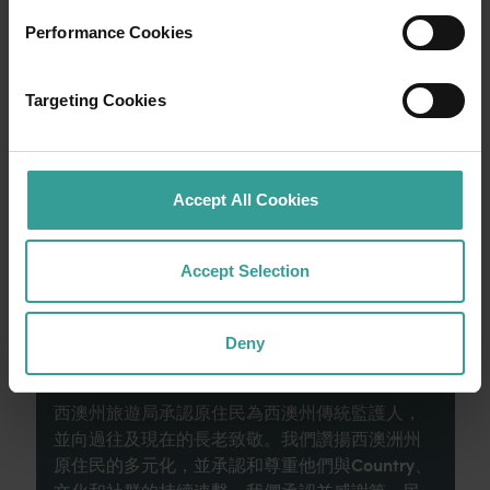
行程
Performance Cookies
在橫跨西澳州迷人風景的史詩級歷奇中，盡享
寬廣道路的浪漫風情。
Targeting Cookies
就從珀斯 (Perth) 開始吧，這是澳洲陽光最燦爛
的首都，同時亦是繁華熱鬧的文化樞紐。這裡
Accept All Cookies
的自然景點和富有想像力的餐飲地點為您寫下
田園詩篇般的美好開始。
Accept Selection
閱讀更多
閱讀更多
Deny
西澳州旅遊局承認原住民為西澳州傳統監護人，
並向過往及現在的長老致敬。我們讚揚西澳洲州
原住民的多元化，並承認和尊重他們與Country、