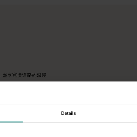
。 <br> &nbsp;<br> 就從珀斯 (Perth) 開
奇旅程吧。您可按照地點和體驗來篩選內容，以找出與您相似的旅
原始荒野地區，我們提供各種工具助您逐步實現夢想清單，規劃
，盡享寬廣道路的浪漫
洲陽光最燦爛的首都，同時
景點和富有想像力的餐
。
Details