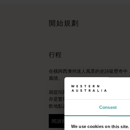
<p>在橫跨西澳州迷人風景的史詩級歷奇中，盡享寬廣道路的浪漫風情
旅遊故事
<p>準備好探索西澳州了嗎？瀏覽一下這些位於西澳州各地的歷
開始規劃
行程規劃工具
從標誌性的旅遊目的地與精彩難忘的自駕遊行程，到人跡罕至的
行程
在橫跨西澳州迷人風景的史詩級歷奇中
風情。
就從珀斯 (Perth) 開始吧，這是澳
亦是繁華熱鬧的文化樞紐。這裡的自然
飲地點為您寫下田園詩篇般的美好開始
Consent
閱讀更多
閱讀更多
We use cookies on this site.