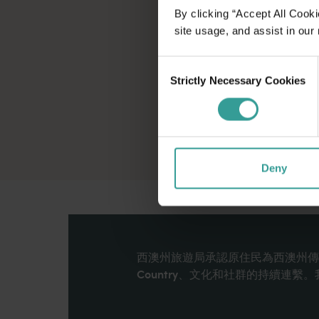
By clicking “Accept All Cooki
site usage, and assist in our
Consent
Strictly Necessary Cookies
Selection
Deny
西澳州旅遊局承認原住民為西澳州傳
Country、文化和社群的持續