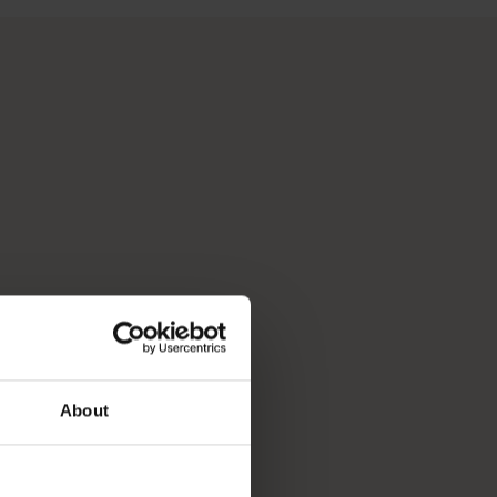
始吧，這是澳洲陽光最燦爛的首都，同時亦是繁華熱鬧的文化樞紐。這裡
客所撰寫的故事。</p>
畢生難忘的旅程。歡迎試用我們內容齊備的行程規劃工具，為您
About