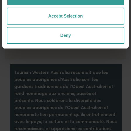
de tel que cette ville idyllique abritant des
attractions touristiques nichées en pleine
nature et proposant des expériences
Accept Selection
culinaires originales.
Deny
Lire la suite
Lire la suite
Tourism Western Australia reconnaît que les
peuples aborigènes d'Australie sont les
gardiens traditionnels de l'Ouest Australien et
rend hommage aux anciens, passés et
présents. Nous célébrons la diversité des
peuples aborigènes de l'Ouest Australien et
honorons le lien permanent qu'ils entretiennent
avec le pays, la culture et la communauté. Nous
reconnaissons et apprécions les contributions