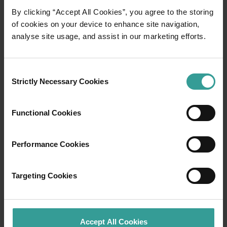
By clicking “Accept All Cookies”, you agree to the storing
of cookies on your device to enhance site navigation,
analyse site usage, and assist in our marketing efforts.
Consent
Strictly Necessary Cookies
Selection
01
/
03
Functional Cookies
Itinéraires de voyage
Performance Cookies
Prenez la route pour vivre une expérience
spectaculaire qui vous fera tomber sous le
Targeting Cookies
charme des paysages captivants de l'Ouest
Australien. Point de départ : Perth, ville la plus
ensoleillée d'Australie et centre culturel
dynamique. Pour commencer votre séjour, rien
Accept All Cookies