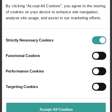
By clicking “Accept All Cookies”, you agree to the storing
of cookies on your device to enhance site navigation,
analyse site usage, and assist in our marketing efforts.
Consent
Strictly Necessary Cookies
Selection
01
/
03
Functional Cookies
Itinéraires de voyage
Performance Cookies
Prenez la route pour vivre une expérience
spectaculaire qui vous fera tomber sous le
Targeting Cookies
charme des paysages captivants de l'Ouest
Australien. Point de départ : Perth, ville la plus
ensoleillée d'Australie et centre culturel
dynamique. Pour commencer votre séjour, rien
Accept All Cookies