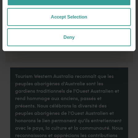
de tel que cette ville idyllique abritant des
attractions touristiques nichées en pleine
nature et proposant des expériences
Accept Selection
culinaires originales.
Deny
Lire la suite
Lire la suite
Tourism Western Australia reconnaît que les
peuples aborigènes d'Australie sont les
gardiens traditionnels de l'Ouest Australien et
rend hommage aux anciens, passés et
présents. Nous célébrons la diversité des
peuples aborigènes de l'Ouest Australien et
honorons le lien permanent qu'ils entretiennent
avec le pays, la culture et la communauté. Nous
reconnaissons et apprécions les contributions