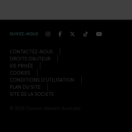
INSTAGRAM CHANNEL LINK
FACEBOOK CHANNEL LIN
TWITTER CHANNEL LI
TIKTOK CHANNEL
YOUTUBE CH
SUIVEZ-NOUS
CONTACTEZ-NOUS
DROITS D'AUTEUR
VIE PRIVÉE
COOKIES
CONDITIONS D’UTILISATION
PLAN DU SITE
SITE DE LA SOCIETE
© 2026 Tourism Western Australia