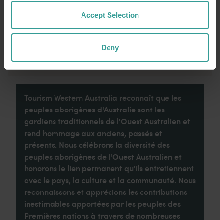
nature et proposant des expériences
culinaires originales.
Accept Selection
Lire la suite
Lire la suite
Deny
Tourism Western Australia reconnaît que les
peuples aborigènes d'Australie sont les
gardiens traditionnels de l'Ouest Australien et
rend hommage aux anciens, passés et
présents. Nous célébrons la diversité des
peuples aborigènes de l'Ouest Australien et
honorons le lien permanent qu'ils entretiennent
avec le pays, la culture et la communauté. Nous
reconnaissons et apprécions les contributions
inestimables apportées par les peuples des
Premières nations à travers de nombreuses