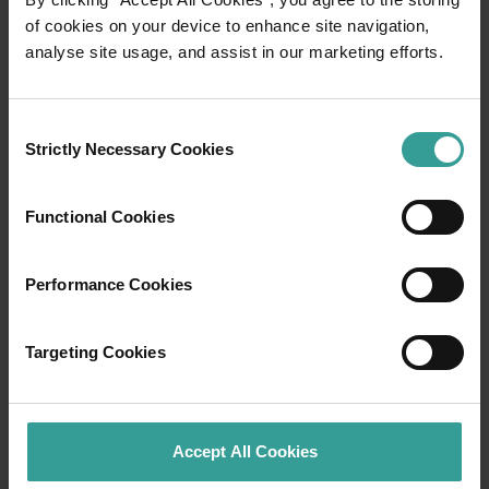
of cookies on your device to enhance site navigation,
analyse site usage, and assist in our marketing efforts.
Consent
01
Strictly Necessary Cookies
Selection
/
03
Functional Cookies
Itinéraires de voyage
Performance Cookies
Prenez la route pour vivre une expérience
spectaculaire qui vous fera tomber sous le
charme des paysages captivants de l'Ouest
Targeting Cookies
Australien. Point de départ : Perth, ville la plus
ensoleillée d'Australie et centre culturel
dynamique. Pour commencer votre séjour, rien
de tel que cette ville idyllique abritant des
Accept All Cookies
attractions touristiques nichées en pleine