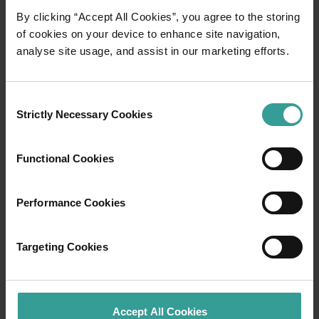
By clicking “Accept All Cookies”, you agree to the storing
of cookies on your device to enhance site navigation,
analyse site usage, and assist in our marketing efforts.
Consent
Strictly Necessary Cookies
Selection
01
/
03
Functional Cookies
Itinéraires de voyage
Performance Cookies
Prenez la route pour vivre une expérience
spectaculaire qui vous fera tomber sous le
Targeting Cookies
charme des paysages captivants de l'Ouest
Australien. Point de départ : Perth, ville la plus
ensoleillée d'Australie et centre culturel
dynamique. Pour commencer votre séjour, rien
Accept All Cookies