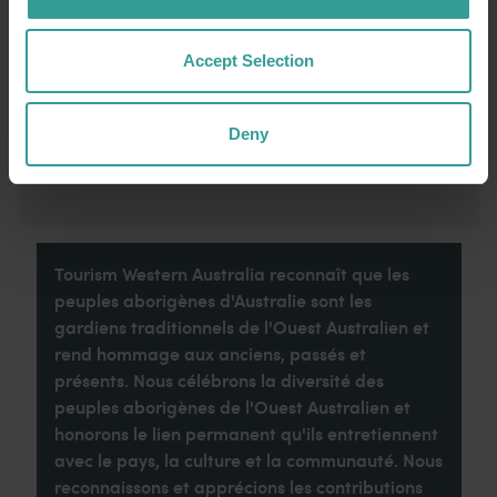
de tel que cette ville idyllique abritant des
attractions touristiques nichées en pleine
nature et proposant des expériences
Accept Selection
culinaires originales.
Deny
Lire la suite
Lire la suite
Tourism Western Australia reconnaît que les
peuples aborigènes d'Australie sont les
gardiens traditionnels de l'Ouest Australien et
rend hommage aux anciens, passés et
présents. Nous célébrons la diversité des
peuples aborigènes de l'Ouest Australien et
honorons le lien permanent qu'ils entretiennent
avec le pays, la culture et la communauté. Nous
reconnaissons et apprécions les contributions