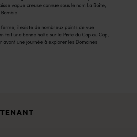
paisse vague creuse connue sous le nom La Boîte,
 Bombie.
e ferme, il existe de nombreux points de vue
n fait une bonne halte sur le Piste du Cap au Cap,
er avant une journée à explorer les Domaines
vous fera tomber sous le charme des paysages captivants de l'Ou
ouristes et d'experts.</p>
NTENANT
 sauvages hors des sentiers battus, nous avons les moyens de réa