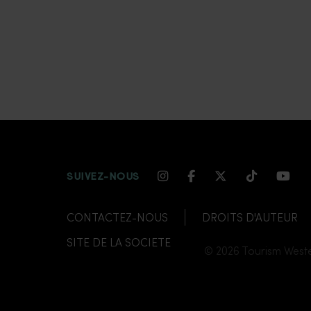
INSTAGRAM CHANNEL 
FACEBOOK CHANN
TWITTER CHAN
TIKTOK C
YOUT
SUIVEZ-NOUS
CONTACTEZ-NOUS
DROITS D'AUTEUR
SITE DE LA SOCIETE
© 2026 Tourism Weste