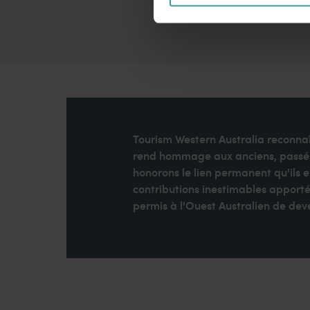
Tourism Western Australia reconnaît
rend hommage aux anciens, passés e
honorons le lien permanent qu'ils 
contributions inestimables apporté
permis à l'Ouest Australien de dev