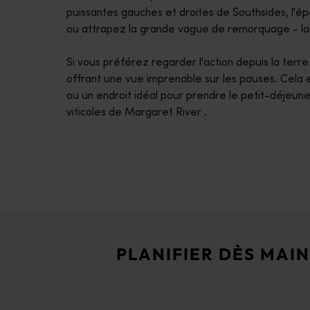
puissantes gauches et droites de Southsides, l'é
ou attrapez la grande vague de remorquage - la
Si vous préférez regarder l'action depuis la terr
offrant une vue imprenable sur les pauses. Cela e
ou un endroit idéal pour prendre le petit-déjeun
viticoles de Margaret River .
Itinéraires de voyage
<p>Prenez la route pour vivre une expérience spectaculaire qui 
Récits de voyage
<p>Découvrez la région à travers les yeux des habitants, de t
PLANIFIER DÈS MAI
Planificateur de voyage
Destinations emblématiques, road trips inoubliables ou contrées