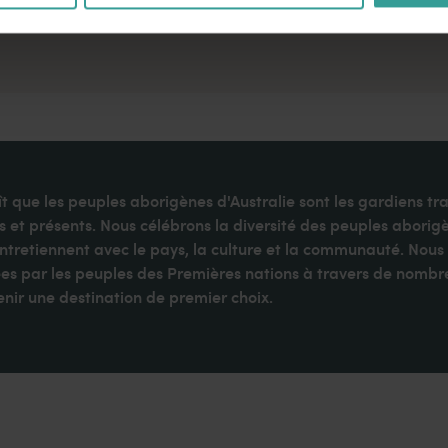
 que les peuples aborigènes d'Australie sont les gardiens tra
t présents. Nous célébrons la diversité des peuples aborigè
entretiennent avec le pays, la culture et la communauté. Nous
es par les peuples des Premières nations à travers de nombre
enir une destination de premier choix.