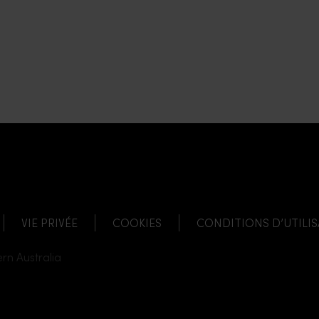
LINK
EL LINK
NEL LINK
HANNEL LINK
UBE CHANNEL LINK
VIE PRIVÉE
COOKIES
CONDITIONS D’UTILI
rn Australia