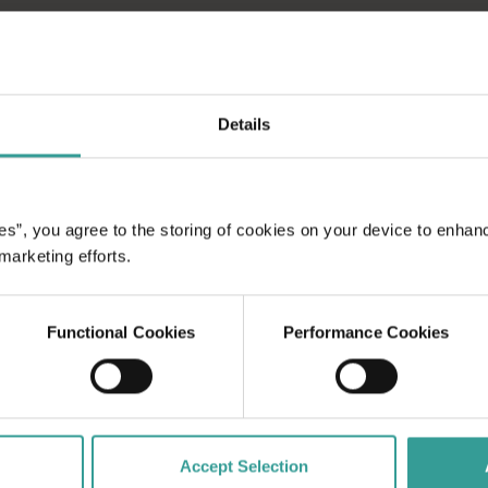
nce spectaculaire qui
aysages captivants
Details
erth, ville la plus
rel dynamique. Pour
cette ville idyllique
chées en pleine
es”, you agree to the storing of cookies on your device to enhan
inaires originales.
 marketing efforts.
Functional Cookies
Performance Cookies
Accept Selection