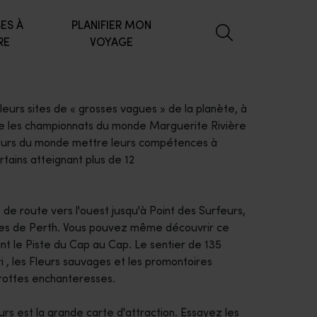
ES À
PLANIFIER MON
RE
VOYAGE
eurs sites de « grosses vagues » de la planète, à
ille les championnats du monde Marguerite Rivière
feurs du monde mettre leurs compétences à
rtains atteignant plus de 12
s de route vers l'ouest jusqu'à Point des Surfeurs,
tes de Perth. Vous pouvez même découvrir ce
ant le Piste du Cap au Cap. Le sentier de 135
i , les Fleurs sauvages et les promontoires
grottes enchanteresses.
urs est la grande carte d'attraction. Essayez les