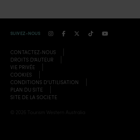
INSTAGRAM CHANNEL LINK
FACEBOOK CHANNEL LIN
TWITTER CHANNEL LI
TIKTOK CHANNEL
YOUTUBE CH
SUIVEZ-NOUS
CONTACTEZ-NOUS
DROITS D'AUTEUR
VIE PRIVÉE
COOKIES
CONDITIONS D’UTILISATION
PLAN DU SITE
SITE DE LA SOCIETE
© 2026 Tourism Western Australia