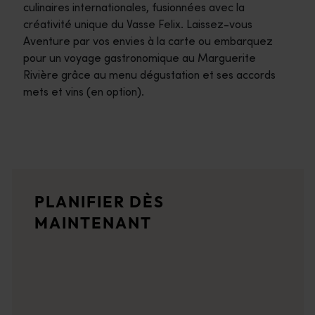
culinaires internationales, fusionnées avec la
créativité unique du Vasse Felix. Laissez-vous
Aventure par vos envies à la carte ou embarquez
pour un voyage gastronomique au Marguerite
Rivière grâce au menu dégustation et ses accords
mets et vins (en option).
Itinéraires de voyage
<p>Prenez la route pour vivre une expérience spectaculaire qui 
Récits de voyage
PLANIFIER DÈS
<p>Découvrez la région à travers les yeux des habitants, de t
MAINTENANT
Planificateur de voyage
Destinations emblématiques, road trips inoubliables ou contrées