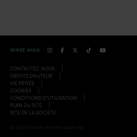
INSTAGRAM CHANNEL LINK
FACEBOOK CHANNEL LIN
TWITTER CHANNEL LI
TIKTOK CHANNEL
YOUTUBE CH
SUIVEZ-NOUS
CONTACTEZ-NOUS
DROITS D'AUTEUR
VIE PRIVÉE
COOKIES
CONDITIONS D’UTILISATION
PLAN DU SITE
SITE DE LA SOCIETE
© 2026 Tourism Western Australia