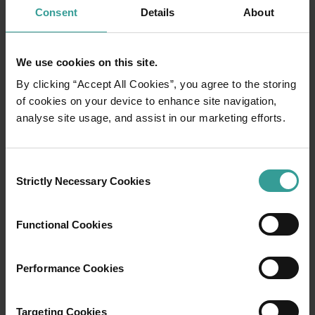
Plongée sous-marine, ou avec masque et tuba
Consent
Details
About
<p>Rejoignez le littoral tropical et le climat tempéré de l'Ou
Dauphins
We use cookies on this site.
<p>Plongez dans une rencontre étonnante avec la créature la p
By clicking “Accept All Cookies”, you agree to the storing
Exmouth
of cookies on your device to enhance site navigation,
<p>Regorgeant d'expériences propices à l'aventure, la ville c
analyse site usage, and assist in our marketing efforts.
À la recherche de fleurs sauvages
<p>La plus grande concentration de fleurs sauvages au monde se
Consent
Strictly Necessary Cookies
Selection
Les raies manta
<p>Filant sur leurs larges envergures et sautant parfois hors d
Functional Cookies
Performance Cookies
01
/
08
Targeting Cookies