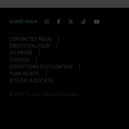
INSTAGRAM CHANNEL LINK
FACEBOOK CHANNEL LIN
TWITTER CHANNEL LI
TIKTOK CHANNEL
YOUTUBE CH
SUIVEZ-NOUS
CONTACTEZ-NOUS
DROITS D'AUTEUR
VIE PRIVÉE
COOKIES
CONDITIONS D’UTILISATION
PLAN DU SITE
SITE DE LA SOCIETE
© 2026 Tourism Western Australia