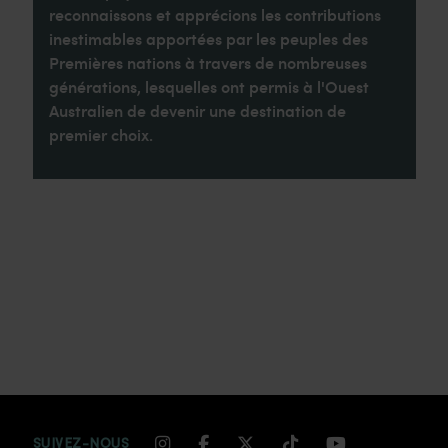
reconnaissons et apprécions les contributions
inestimables apportées par les peuples des
Premières nations à travers de nombreuses
générations, lesquelles ont permis à l'Ouest
Australien de devenir une destination de
premier choix.
INSTAGRAM CHANNEL LINK
FACEBOOK CHANNEL LIN
TWITTER CHANNEL LI
TIKTOK CHANNEL
YOUTUBE CH
SUIVEZ-NOUS