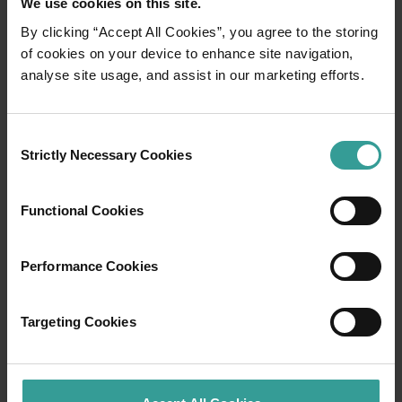
We use cookies on this site.
By clicking “Accept All Cookies”, you agree to the storing
of cookies on your device to enhance site navigation,
analyse site usage, and assist in our marketing efforts.
Consent
Strictly Necessary Cookies
Selection
01
/
03
Functional Cookies
Itinéraires de voyage
Performance Cookies
Prenez la route pour vivre une expérience
spectaculaire qui vous fera tomber sous le
Targeting Cookies
charme des paysages captivants de l'Ouest
Australien. Point de départ : Perth, ville la plus
ensoleillée d'Australie et centre culturel