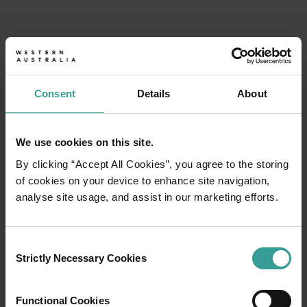
Itinéraires de voyage
<p>Prenez la route pour vivre une expérience spectaculaire qui 
Récits de voyage
PLANIFIER DÈS
<p>Découvrez la région à travers les yeux des habitants, de t
Consent
Details
About
MAINTENANT
Planificateur de voyage
Destinations emblématiques, road trips inoubliables ou contrées
We use cookies on this site.
By clicking “Accept All Cookies”, you agree to the storing
of cookies on your device to enhance site navigation,
analyse site usage, and assist in our marketing efforts.
Consent
Strictly Necessary Cookies
Selection
Functional Cookies