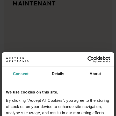
MAINTENANT
Planificateur de voyage
Destinations emblématiques, road trips inoubliables ou contrées
Consent
Details
About
We use cookies on this site.
By clicking “Accept All Cookies”, you agree to the storing
of cookies on your device to enhance site navigation,
analyse site usage, and assist in our marketing efforts.