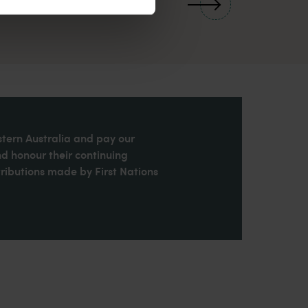
stern Australia and pay our
nd honour their continuing
ributions made by First Nations