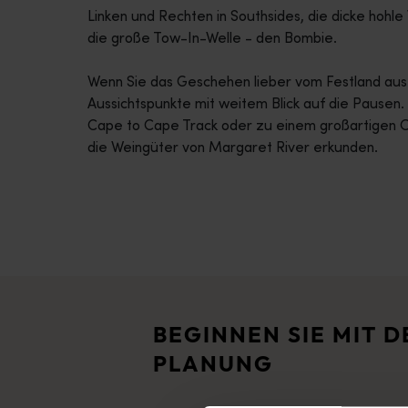
Linken und Rechten in Southsides, die dicke hohle 
die große Tow-In-Welle - den Bombie.
Wenn Sie das Geschehen lieber vom Festland aus
Aussichtspunkte mit weitem Blick auf die Pausen
Cape to Cape Track oder zu einem großartigen Or
die Weingüter von Margaret River erkunden.
Reiserouten
<p>Erleben Sie den Reiz eines Roadtrips durch die atemberaub
Reiseberichte
<p>Lust auf eine Entdeckungsreise? Stöbern Sie doch mal in di
BEGINNEN SIE MIT D
Reiseplaner
PLANUNG
Von ikonischen Reisezielen und unvergesslichen Roadtrips bis 