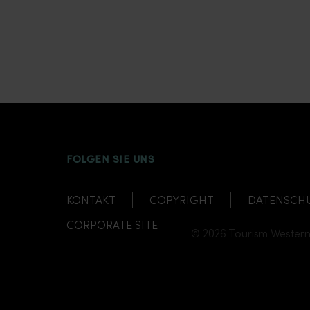
INSTAGRAM
FACEBOOK
TWITTER
TIKTOK
YOUTUB
FOLGEN SIE UNS
KONTAKT
COPYRIGHT
DATENSCH
CORPORATE SITE
© 2026 Tourism Western