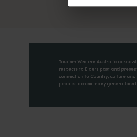
Tourism Western Australia acknowle
respects to Elders past and present
connection to Country, culture an
peoples across many generations in