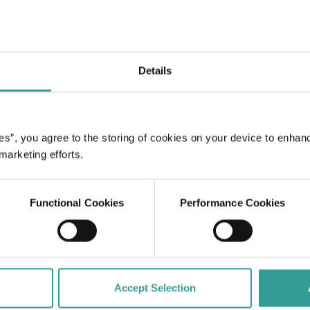
Details
urch die
ns.
gster Hauptstadt und
es”, you agree to the storing of cookies on your device to enhan
hligen Natur-
 marketing efforts.
rantszene machen
rer
Functional Cookies
Performance Cookies
Accept Selection