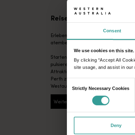
Reiserouten
Consent
Erleben Sie den Reiz eines Roadtrips d
atemberaubende Natur Westaustralie
We use cookies on this site.
Starten Sie in Perth, Australiens sonni
By clicking “Accept All Cooki
pulsierende Kulturmetropole. Die unzä
site usage, and assist in our
Attraktionen und die kreative Restau
Perth zum perfekten Ausgangspunkt Ih
Consent
Westaustralienreise.
Strictly Necessary Cookies
Selection
Weiterlesen
Weiterlesen
Deny