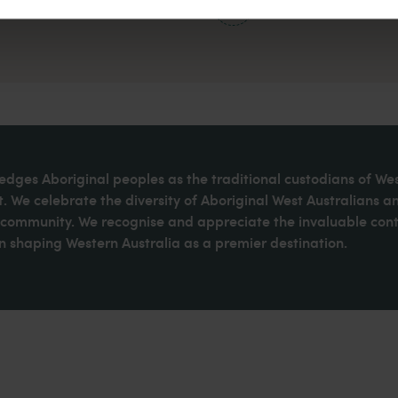
dges Aboriginal peoples as the traditional custodians of We
. We celebrate the diversity of Aboriginal West Australians a
d community. We recognise and appreciate the invaluable cont
 shaping Western Australia as a premier destination.