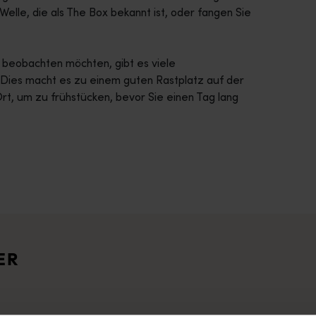
Welle, die als The Box bekannt ist, oder fangen Sie
 beobachten möchten, gibt es viele
. Dies macht es zu einem guten Rastplatz auf der
t, um zu frühstücken, bevor Sie einen Tag lang
ende Natur Westaustraliens. <br> <br> Starten Sie in Perth, 
esen Erfahrungsberichten aus ganz Westaustralien. Sie können 
ER
hin zu echten Wildnisgebieten abseits der ausgetretenen Pfad