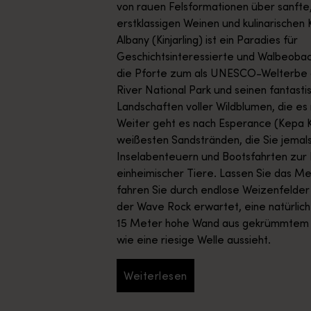
von rauen Felsformationen über sanfte,
erstklassigen Weinen und kulinarischen K
Albany (Kinjarling) ist ein Paradies für
Geschichtsinteressierte und Walbeobac
die Pforte zum als UNESCO-Welterbe g
River National Park und seinen fantastis
Landschaften voller Wildblumen, die es n
Weiter geht es nach Esperance (Kepa K
weißesten Sandstränden, die Sie jemal
Inselabenteuern und Bootsfahrten zur
einheimischer Tiere. Lassen Sie das Mee
fahren Sie durch endlose Weizenfelder
der Wave Rock erwartet, eine natürlic
15 Meter hohe Wand aus gekrümmtem G
wie eine riesige Welle aussieht.
Weiterlesen
Weiterlesen