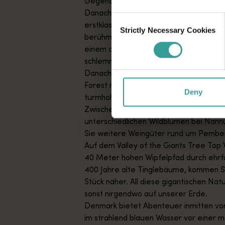
Gegend, wilden Delfinen, durch kristall
Danach geht es weiter nach Margaret 
Consent
erstklassigen Urlaubsziel mit saftig gr
Strictly Necessary Cookies
Selection
berühmten Surf-Stränden. Probieren Si
einem der vielen preisgekrönten Weing
schlemmen Sie sich durch die regionalen
Danach geht es auf Erkundungstour dur
Forest mit seinem spektakulären Höhle
Deny
turmhoher Bäume.
Zwischen September und November kön
unterschiedlichen Wildblumen bei Nan
Sie weitere Weingüter rund um Pembe
Auf dem Valley of the Giants Tree Top 
40 Meter hohen Wipfelpfad durch ehr
400 Jahre alte Tinglebäume, kommen S
Stück näher. All diese gigantischen Nat
sonst nirgendwo auf unserer Erde.
Denmark bietet Abenteuer inmitten von
im strahlend blauen Wasser vor einer ma