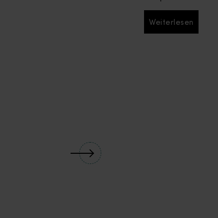
Weiterlesen
Weiterlesen
ur Natur? Auf diesem 9- bis 14-tägigen Abenteuer entlang der