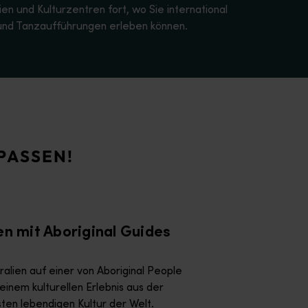
en und Kulturzentren fort, wo Sie international
 und Tanzaufführungen erleben können.
ktive der ältesten lebendigen Kultur der Welt.</p>
freundschaft der First Nations People hautnah.</p>
PASSEN!
keiten, in die faszinierende Kunst und Kultur der Aboriginal P
n mit Aboriginal Guides
alien auf einer von Aboriginal People
inem kulturellen Erlebnis aus der
ten lebendigen Kultur der Welt.