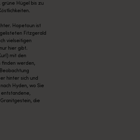
 grüne Hügel bis zu
östlichkeiten.
hter. Hopetoun ist
elisteten Fitzgerald
ch vielseitigen
ur hier gibt.
url) mit den
s finden werden,
 Beobachtung
r hinter sich und
 nach Hyden, wo Sie
h entstandene,
ranitgestein, die