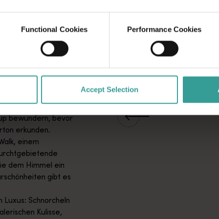
klares Wasser.
River, einem
ünen Hügeln und
Functional Cookies
Performance Cookies
e edle Tropfen auf
uter an und
 Köstlichkeiten.
ch den Boranup Karri
nsystem inmitten
Accept Selection
nen Sie die vielen
nup bewundern, bevor
rton erkunden.
Walk, einem
furchtgebietende
ie dem Himmel ein
urschönheiten gibt es
 Luxus: Schnorcheln
lerischen Kulisse,