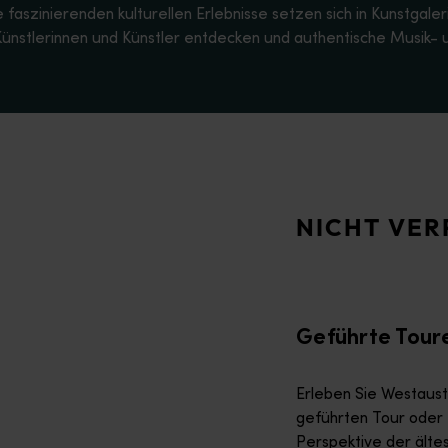
aszinierenden kulturellen Erlebnisse setzen sich in Kunstgaleri
Künstlerinnen und Künstler entdecken und authentische Musik-
 geführten Tour oder einem kulturellen Erlebnis aus der Perspe
 unter dem Sternenhimmel und erleben Sie die Kultur und Gast
NICHT VER
sischen Ausstellungen in Galerien – es gibt zahlreiche Möglich
Geführte Toure
Erleben Sie Westaustr
geführten Tour oder e
Perspektive der ältes