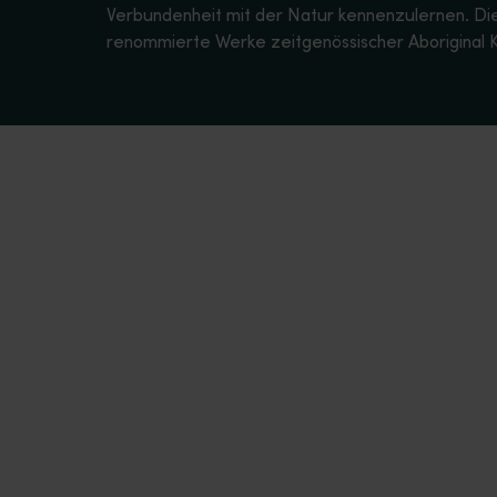
Verbundenheit mit der Natur kennenzulernen. Die f
renommierte Werke zeitgenössischer Aboriginal 
Geführte Touren mit Aboriginal Guides
<p>Erleben Sie Westaustralien auf einer von Aboriginal People
Von First Nations geführte Unterkünfte
<p>Verbringen Sie einen unvergesslichen Abend am Lagerfeuer
Kunstgalerien der Aboriginal People
<p>Von den Felsmalereien unter freiem Himmel bis zu zeitgenös