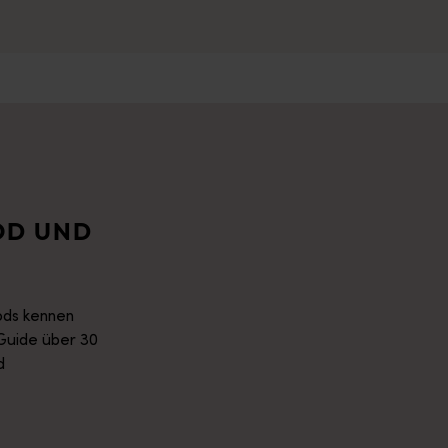
OD UND
oods kennen
 Guide über 30
d