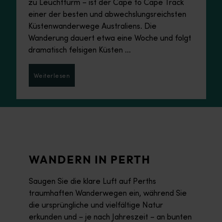
Bed & Breakfasts über historische Hotels bis
zu Leuchtturm – ist der Cape to Cape Track
hin zu familienfreundlichen Caravanparks.
einer der besten und abwechslungsreichsten
Küstenwanderwege Australiens. Die
Wanderung dauert etwa eine Woche und folgt
dramatisch felsigen Küsten ...
Weiterlesen
Weiterlesen
WANDERN IN PERTH
Saugen Sie die klare Luft auf Perths
traumhaften Wanderwegen ein, während Sie
die ursprüngliche und vielfältige Natur
erkunden und – je nach Jahreszeit – an bunten