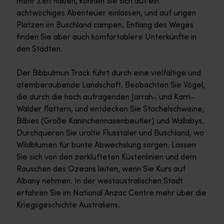
mehr Zeit haben, können Sie sich auf ein
achtwöchiges Abenteuer einlassen, und auf urigen
Plätzen im Buschland campen. Entlang des Weges
finden Sie aber auch komfortablere Unterkünfte in
den Städten.
Der Bibbulmun Track führt durch eine vielfältige und
atemberaubende Landschaft. Beobachten Sie Vögel,
die durch die hoch aufragenden Jarrah- und Karri-
Wälder flattern, und entdecken Sie Stachelschweine,
Bilbies (Große Kaninchennasenbeutler) und Wallabys.
Durchqueren Sie uralte Flusstäler und Buschland, wo
Wildblumen für bunte Abwechslung sorgen. Lassen
Sie sich von den zerklüfteten Küstenlinien und dem
Rauschen des Ozeans leiten, wenn Sie Kurs auf
Albany nehmen. In der westaustralischen Stadt
erfahren Sie im National Anzac Centre mehr über die
Kriegsgeschichte Australiens.