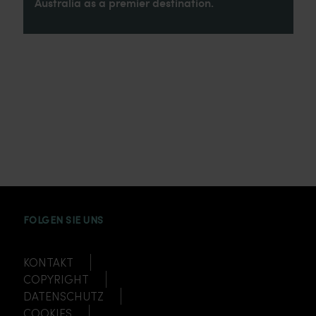
Australia as a premier destination.
INSTAGRAM
FACEBOOK
TWITTER
TIKTOK
YOUTUBE
FOLGEN SIE UNS
KONTAKT
COPYRIGHT
DATENSCHUTZ
COOKIES