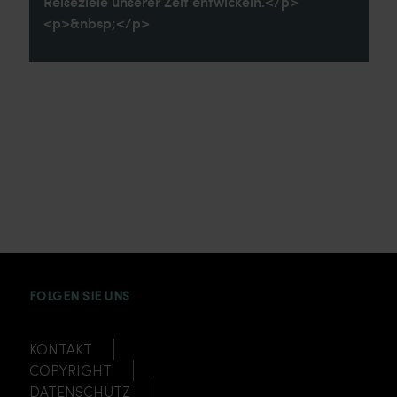
Reiseziele unserer Zeit entwickeln.</p>
<p>&nbsp;</p>
INSTAGRAM
FACEBOOK
TWITTER
TIKTOK
YOUTUBE
FOLGEN SIE UNS
KONTAKT
COPYRIGHT
DATENSCHUTZ