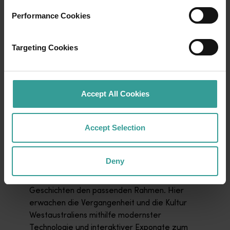
Performance Cookies
Targeting Cookies
01
/
04
Accept All Cookies
WA Museum Boola Bardip
Accept Selection
Willkommen im WA Museum Boola Bardip,
einem neu eröffneten Kunst- und
Kulturzentrum in Perth. Das Museum, das in
Deny
der traditionellen Nyoongar-Sprache „viele
Geschichten“ bedeutet, bietet diesen
Geschichten den passenden Rahmen. Hier
erwachen die Vergangenheit und die Kultur
Westaustraliens mithilfe modernster
Technologie und interaktiver Exponate zum