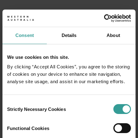
WA Museum Boola Bardip
<p>Willkommen im WA Museum Boola Bardip, einem neu eröffnet
State Library of Western Australia
ERKUNDEN SIE DAS
Die State Library of Westaustralien befindet sich im Precinct
Consent
Details
About
KULTURZENTRUM PERTH
State Theatre Centre of WA
Dieses Theater mit 575 Plätzen beherbergt das Heath Ledger Th
We use cookies on this site.
The Art Gallery of Western Australia
By clicking “Accept All Cookies”, you agree to the storing
Die Art Gallery of Western Australia liegt im Herzen des Per
of cookies on your device to enhance site navigation,
analyse site usage, and assist in our marketing efforts.
Consent
Strictly Necessary Cookies
Selection
Functional Cookies