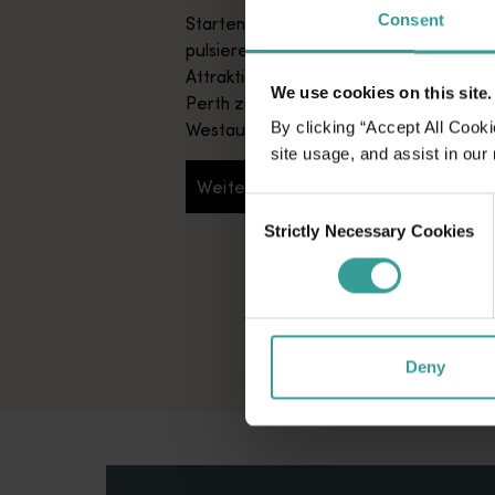
Consent
Starten Sie in Perth, Australiens sonni
pulsierende Kulturmetropole. Die unzä
Attraktionen und die kreative Restau
We use cookies on this site.
Perth zum perfekten Ausgangspunkt Ih
By clicking “Accept All Cooki
Westaustralienreise.
site usage, and assist in our
Weiterlesen
Weiterlesen
Consent
Strictly Necessary Cookies
Selection
Deny