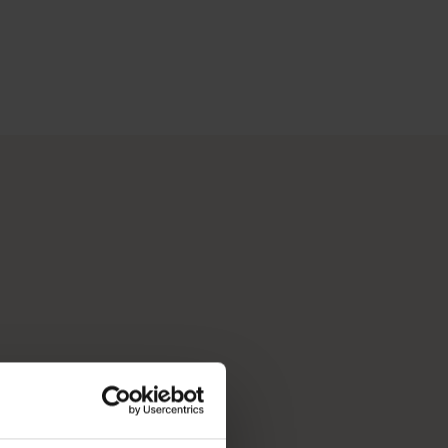
Australiens sonnigster Hauptstadt und pulsierende Kulturmetr
nach Ort und Erlebnis filtern und dabei interessante Storys fi
e haben wir die Werkzeuge, mit denen Sie Ihre Bucket-Liste au