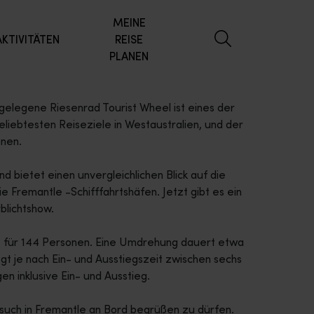
MEINE
AKTIVITÄTEN
REISE
PLANEN
elegene Riesenrad Tourist Wheel ist eines der
liebtesten Reiseziele in Westaustralien, und der
onen.
nd bietet einen unvergleichlichen Blick auf die
e Fremantle -Schifffahrtshäfen. Jetzt gibt es ein
blichtshow.
tz für 144 Personen. Eine Umdrehung dauert etwa
egt je nach Ein- und Ausstiegszeit zwischen sechs
n inklusive Ein- und Ausstieg.
esuch in Fremantle an Bord begrüßen zu dürfen.