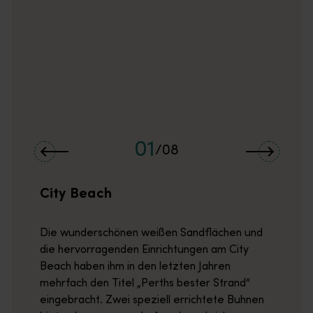
Rockingham Beach bietet fast das ganze Jahr über geschützte 
Rottnest Island
<p>Rottnest Island ist die Heimat der glücklichsten Tiere der
01
/
08
City Beach
Die wunderschönen weißen Sandflächen und
die hervorragenden Einrichtungen am City
Beach haben ihm in den letzten Jahren
mehrfach den Titel „Perths bester Strand“
eingebracht. Zwei speziell errichtete Buhnen