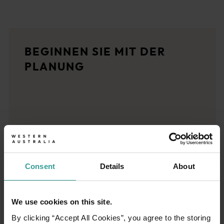
Reiserouten
<p>Erleben Sie den Reiz eines Roadtrips durch die atemberaub
Reiseberichte
BEGINNEN SIE MIT DER
<p>Lust auf eine Entdeckungsreise? Stöbern Sie doch mal in di
PLANUNG
Reiseplaner
Von ikonischen Reisezielen und unvergesslichen Roadtrips bis 
Consent
Details
About
We use cookies on this site.
By clicking “Accept All Cookies”, you agree to the storing