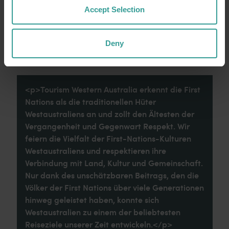
Westaustralienreise.
Accept Selection
Weiterlesen
Weiterlesen
Deny
<p>Tourism Western Australia erkennt die First
Nations als die traditionellen Hüter
Westaustraliens an und zollt den Ältesten der
Vergangenheit und Gegenwart Respekt. Wir
feiern die Vielfalt der First-Nations-Kulturen
Westaustraliens und respektieren ihre
Verbindung mit Land, Kultur und Gemeinschaft.
Nur dank des unschätzbaren Beitrags, den die
Völker der First Nations über viele Generationen
hinweg geleistet haben, konnte sich
Westaustralien zu einem der beliebtesten
Reiseziele unserer Zeit entwickeln.</p>