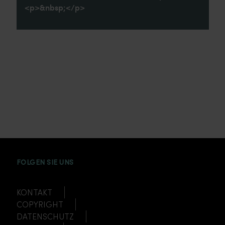
<p>&nbsp;</p>
INSTAGRAM
FACEBOOK
TWITTER
TIKTOK
YOUTUBE
FOLGEN SIE UNS
KONTAKT
COPYRIGHT
DATENSCHUTZ