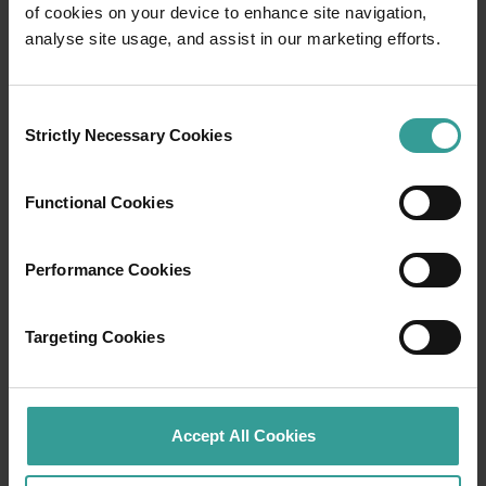
of cookies on your device to enhance site navigation,
analyse site usage, and assist in our marketing efforts.
Consent
Strictly Necessary Cookies
Selection
01
/
03
Functional Cookies
Reiserouten
Performance Cookies
Erleben Sie den Reiz eines Roadtrips durch die
atemberaubende Natur Westaustraliens.
Targeting Cookies
Starten Sie in Perth, Australiens sonnigster
Hauptstadt und pulsierende Kulturmetropole.
Die unzähligen Natur-Attraktionen und die
Accept All Cookies
kreative Restaurantszene machen Perth zum
perfekten Ausgangspunkt Ihrer