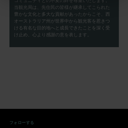
コミュニティとの不変の絆を尊重いたします。
当観光局は、先住民の皆様が継承してこられた
豊かな文化と多大な貢献があったからこそ、西
オーストラリア州が世界中から観光客を惹きつ
ける有名な目的地へと成長できたことを深く受
け止め、心より感謝の意を表します。
INSTAGRAM
FACEBOOK
TWITTER
TIKTOK
YOUTUBE
フォローする