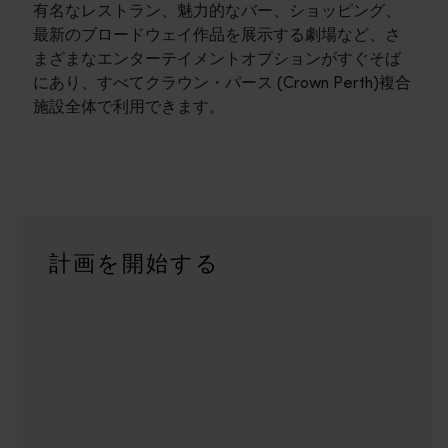
有名なレストラン、魅力的なバー、ショッピング、
最新のブロードウェイ作品を展示する劇場など、さ
まざまなエンターテイメントオプションがすぐそば
にあり、すべてクラウン・パース (Crown Perth)複合
施設全体で利用できます。
旅程
<p>西オーストラリア州の驚くべき景観を横断する大冒険で
旅行記
計画を開始する
<p>あなたの旅のスタイルはどのようなものでしょうか？<br
トリップ・プランナー
有名な観光地を訪ねる、思い出に残るドライブ旅行をする、そし