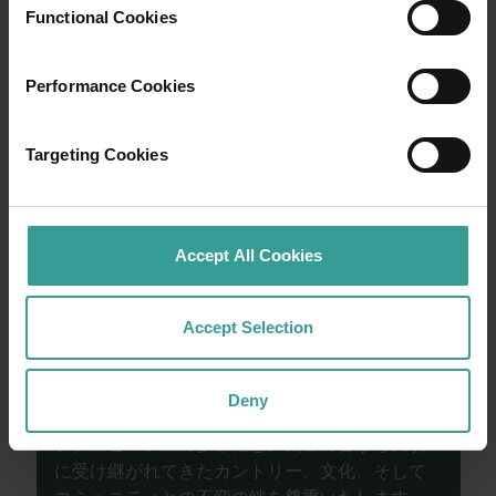
Functional Cookies
リアで最も太陽が降り注ぐ州都で文化ハブと
しても繁栄しているパースから。パースは、
魅力的な自然スポットや想像力豊かなグルメ
Performance Cookies
シーンを楽しめる、のんびりとした旅の初め
にぴったりの街です。
Targeting Cookies
もっと読む
もっと読む
Accept All Cookies
西オーストラリア州政府観光局は、西オースト
Accept Selection
ラリア州で古代から生活を営み、世代を超えて
この地を守り続けてきたアボリジナルピープル
の歴史と、過去および現在の長老たちに敬意を
Deny
表します。また、西オーストラリア州のアボリ
ジナルピープルの多様性と、太古の昔から大切
に受け継がれてきたカントリー、文化、そして