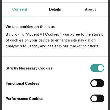
トニー・ゴームリーの彫刻 (Inside
Australia - Antony Gormley
Consent
Details
About
Sculptures)
地球上で最大の屋外アートギャラリー、世界
We use cookies on this site.
的に有名なアーティスト、アントニー・ゴー
By clicking “Accept All Cookies”, you agree to the storing
ムリーが制作したインサイド・オーストラリ
of cookies on your device to enhance site navigation,
ア展に入りましょう。ここでは、10平方キロメ
analyse site usage, and assist in our marketing efforts.
ートルにまたがって、51の個々に鋳造された黒
いクロム鋼の彫刻のコレクションが、バラー
ド湖 (Lake Ballard)の白い塩の平野の劇的な背
Consent
景に立っています。
Strictly Necessary Cookies
Selection
カルグーリー (Kalgoorlie)からの日帰りツアー
Functional Cookies
は定期的にアートインスタレーションを訪れ
るか、メンジーズ (Menzies)から45分、また
はカルグーリー (Kalgoorlie)から1時間45分でそ
Performance Cookies
こに運転することができます。
もっと読む
もっと読む