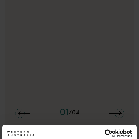
Kalgoorlie and the Goldfields
<p>If places could talk, Kalgoorlie (Karlkurla) would have some 
01
/
04
インサイド・オーストラリア - アン