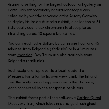
dramatic setting for the largest outdoor art gallery on
Earth. This extraordinary natural landscape was
selected by world-renowned artist
Antony Gormley
to display his Inside Australia exhibit, a collection of 51
individually cast black chromium steel sculptures,
stretching across 10 square kilometres.
You can reach Lake Ballard by car in one hour and 45
minutes from
Kalgoorlie (Karlkurla)
or in 45 minutes
from
Menzies
. Day Tours are also available from
Kalgoorlie (Karlkurla).
Each sculpture represents a local resident of
Menzies. For a fantastic overview, climb the hill and
see the sculptures disappearing into the distance,
each connected by the footprints of visitors.
The exhibit forms part of the self-drive
Golden Quest
Discovery Trail
, which takes in eerie gold rush ghost