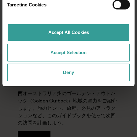
各彫刻は、メンジーズ (Menzies)の地元住民の
Targeting Cookies
一人を表しています。素晴らしい概観のため
に、丘を登り、彫刻が遠くに消えていくのを
見てください。
Accept All Cookies
インサイド・オーストラリア(Inside Australia)
の展示は、不気味なゴールドラッシュのゴー
Accept Selection
ストタウン、歴史的な金鉱山の遺跡、ゴール
デン・クエスト・ディスカバリー・トレイル
ゴールデン・アウトバック・
(Golden Quest Discovery Trail)のハーバート・
Deny
フーバー米大統領の元家を取り入れたセルフ
ホリデー・プランナー
ドライブグワリア (Gwalia)ースの一部を形成し
ています。
西オーストラリア州のゴールデン・アウトバ
ック（Golden Outback）地域の魅力をご紹介
訪れるのに最適な時期は、彫刻の影が湖を横
します。旅のヒント、旅程、必見のアトラク
切って伸びる早朝または午後遅くです。少な
ションなど、このガイドブックを使って次回
くとも2時間かかりますが、500メートル離れ
の訪問を計画しよう。
ている51の彫刻をすべて見るのにはかなり時間