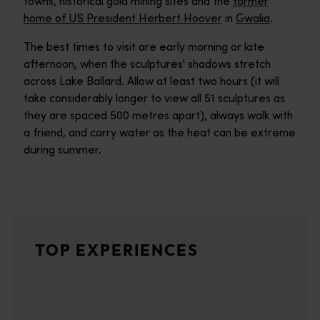
towns, historical gold mining sites and the
former
home of US President Herbert Hoover
in
Gwalia
.
The best times to visit are early morning or late
afternoon, when the sculptures' shadows stretch
across Lake Ballard. Allow at least two hours (it will
take considerably longer to view all 51 sculptures as
they are spaced 500 metres apart), always walk with
a friend, and carry water as the heat can be extreme
during summer.
インサイド・オーストラリア - アントニー・ゴームリーの彫刻 (Inside Austr
地球上で最大の屋外アートギャラリー、世界的に有名なアーティスト、
ゴールデン・クエスト・ディスカバリー・トレイル
TOP EXPERIENCES
ゴールデン・アウトバックを巡る魅惑的な旅で、豊かな景観の
メンジーズ (Menzies)
メンジーズ (Menzies)の古い金鉱の町は、地球上で最大の屋