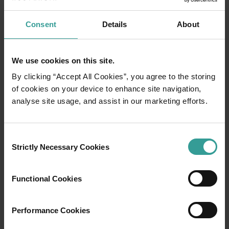
ケープ・レンジの険しい石灰岩の乾燥した丘陵地帯は、ニンガルー・
Consent
Details
About
We use cookies on this site.
01
/
07
By clicking “Accept All Cookies”, you agree to the storing
of cookies on your device to enhance site navigation,
キングス・パーク (Kings Park)
analyse site usage, and assist in our marketing efforts.
キングス・パーク・アンド・ボタニック・ガ
Consent
ーデン（Kings Park and Botanic Garden）は、
Strictly Necessary Cookies
Selection
都市の緑の中心地です。敷地は400.6ヘクター
ルにおよび、パースの中心業務地区からおよ
Functional Cookies
そ1.5キロ離れたところにあるスワンリバ－
(Swan River)の隣に位置しています。ここで
は、他では見られない低木林地、穏やかな草
Performance Cookies
原、そしてボタニック・ガーデン（Botanic