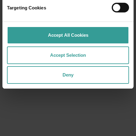
Garden）が広がっているのがまず目に入りま
す。この公園は西オーストラリア州の中でも
Targeting Cookies
最も人気のある観光地です。
キングス・パーク・アンド・ボタニック・ガ
Accept All Cookies
ーデン（Kings Park and Botanic Garden）から
もっと読む
もっと読む
は、広範囲にわたる都市と川を眺められるだ
けでなく、ダーリング山地（Darling Range）
Accept Selection
の全景を眺めることもできます。景色を楽し
める見晴らしの良い場所はいくつかあります
が、荘厳な場所に位置する州立戦争記念碑（
Deny
State War Memorial）もそのうちの1つです。