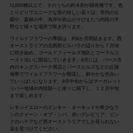
12,000種以上で、そのうちの約８割が固有種です。色
とりどりでユニークな形の珍しい花々は、市内の公
園や、森林の中、海岸や岩山がそびえたつ内陸の平
野など様々な場所で咲き誇ります。
ワイルドフラワーの季節は、約6か月間続きます。西
オーストラリアの北西部ピルバラの辺りから７月頃
に咲き始め、ゴールドフィールズ地区とコーラルコ
ースト沿いに開花していきます。9月には、パース市
内のキングスパーク周辺とパースヒルズなどの丘陵
地帯でワイルドフラワーが開花し、鮮やかな色合い
でいっぱいになります。9月中旬からはマーガレット
リバー地域や内陸部へと徐々に南下し、１２月中旬
まで楽しめます。
レモンイエローのドンキー・オーキッドや希少なラ
ンのクイーン・オブ・シバ、赤いグレビリア、ピン
クのハケアなど西オーストラリアでしか見られない
花を見つけてください。