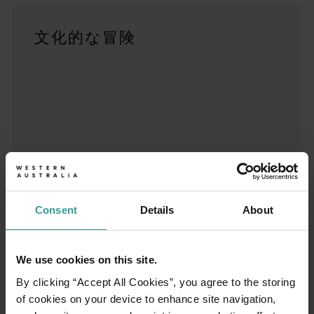
グレートキンバリー (Kimberley)インランドトラック
文化的な冒険
勇敢な旅行者とアウトバックの夢想家:キンバリー (Kimberle
サウス・ウエストエッジ
裸足での贅沢と自然との深いつながりを求めていますか?サウス・ウエ
コーラル・コーストハイウェイ
コーラル・コーストハイウェイ沿いの冒険を一言でまとめるとしたら、忘
ウエスト・キンバリー・クロッシング
3億5,000万年かけて作られた雄大な洞窟、峡谷、キングタイドな
サンゴ海岸のベスト
Consent
Details
About
パースを出発し、砂漠の素晴らしい月面のような景色、古代の渓
We use cookies on this site.
By clicking “Accept All Cookies”, you agree to the storing
of cookies on your device to enhance site navigation,