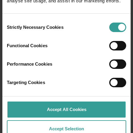
analyse site usage, and assist in our marketing efforts.
01
/
06
Consent
Strictly Necessary Cookies
Selection
カルグーリー＆メレディン
Functional Cookies
このゴールデン・パイプライン・ヘリテー
ジ・トレイル (Golden Pipeline Heritage Trail)
Performance Cookies
沿いの4日間、1,190kmの旅は、グリット、ゴー
ルドダスト、そして輝かしいアウトバックの
Targeting Cookies
精神の究極の祭典です。緑豊かな丘陵地帯
や、ウィートベルトやゴールドフィールズの
日当たりの良い中心地を通り、レンガ色の土
壌とカルグーリー (Kalgoorlie)ボルダー
Accept All Cookies
(Boulder)の巨大な近代的な鉱山にたどり着き
ます。7月中旬から11月にかけては、野生の
花々がテクニカラーに輝き、特に壮観です。
Accept Selection