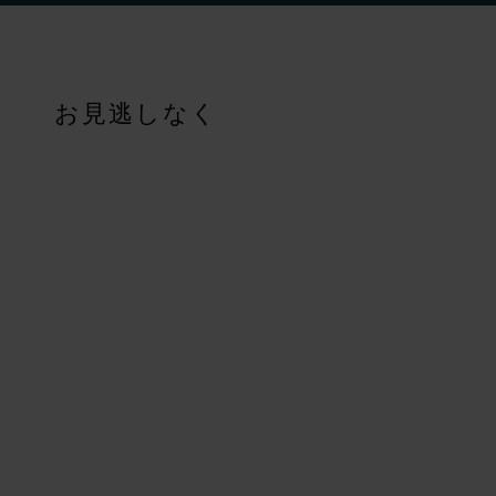
Aboriginal tours
<p>See Western Australia through the eyes of the world’s oldes
Aboriginal accommodation and camps
お見逃しなく
<p>As a roaring fire crackles under a gem-studded night sky, s
Aboriginal art galleries
<p>From outdoor rock art to contemporary exhibitions, there ar