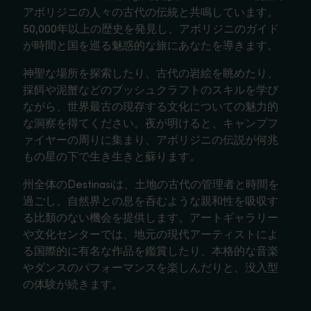
アボリジニの人々の古代の伝統と共鳴しています。
50,000年以上の歴史を発見し、アボリジニのガイド
が時間と国を巡る魅惑的な旅にあなたを導きます。
神聖な場所を探索したり、古代の岩絵を眺めたり、
採餌や泥蟹などのブッシュクラフトのスキルを学び
ながら、世界最古の現存する文化についての魅力的
な洞察を得てください。夜が明けると、キャンプフ
ァイヤーの周りに集まり、アボリジニの伝説が何兆
もの星の下で生き生きと蘇ります。
州全体のDestinasiは、土地の古代の管理者と時間を
過ごし、自然界との息を呑むような親和性を吸収す
る比類のない機会を提供します。アートギャラリー
や文化センターでは、地元の現代アーティストによ
る国際的に有名な作品を鑑賞したり、本格的な音楽
やダンスのパフォーマンスを楽しんだりと、没入型
の体験が続きます。