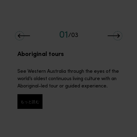
01
/
03
Aboriginal tours
See Western Australia through the eyes of the
world’s oldest continuous living culture with an
Aboriginal-led tour or guided experience.
もっと読む
もっと読む
カルグーリー＆メレディン
このゴールデン・パイプライン・ヘリテージ・トレイル (Golde