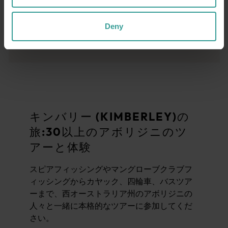
パース (Perth)からウィートベルトを通って、
クラシックなパブ「パルミ」と泡立つビール
Deny
もっと読む
もっと読む
に間に合うようにメレディン (Merredin)しま
す。この趣のある町のいたるところに、華や
かな劇場、市庁舎、列車や軍用車両に捧げら
れた博物館など、往年の面影がこだましてい
ます。森の小道を歩くし、タンマ・パークラ
ンド (Tamma Parkland)や有名なウエーブ・ロ
ック (Wave Rock)のミニミーバージョンである
キンバリー (KIMBERLEY)の
トタジンロックで、まばゆいばかりの季節の
旅:30以上のアボリジニのツ
野生の花の中で蘭を探しましょう。
アーと体験
パイプラインに沿って334kmの道のりをたど
スピアフィッシングやマングローブクラブフ
り、オーストラリア最大のアウトバックの
ィッシングからカヤック、四輪車、バスツア
町、カルグーリー (Kalgoorlie)の金鉱の中心地
ーまで、西オーストラリア州のアボリジニの
に向かいます。この街では、町のゴールドラ
人々と一緒に本格的なツアーに参加してくだ
ッシュの過去の物語が風格のある通りに沿っ
さい。
て飾られており、今では個性的なパブやモダ