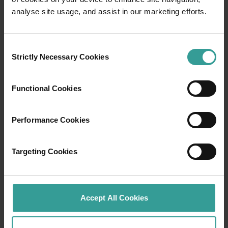
analyse site usage, and assist in our marketing efforts.
Consent
Strictly Necessary Cookies
Selection
西オーストラリア州政府観光局は、西オースト
ラリア州で古代から生活を営み、世代を超えて
Functional Cookies
この地を守り続けてきたアボリジナルピープル
の歴史と、過去および現在の長老たちに敬意を
Performance Cookies
表します。また、西オーストラリア州のアボリ
ジナルピープルの多様性と、太古の昔から大切
に受け継がれてきたカントリー、文化、そして
Targeting Cookies
コミュニティとの不変の絆を尊重いたします。
当観光局は、先住民の皆様が継承してこられた
豊かな文化と多大な貢献があったからこそ、西
オーストラリア州が世界中から観光客を惹きつ
Accept All Cookies
ける有名な目的地へと成長できたことを深く受
け止め、心より感謝の意を表します。