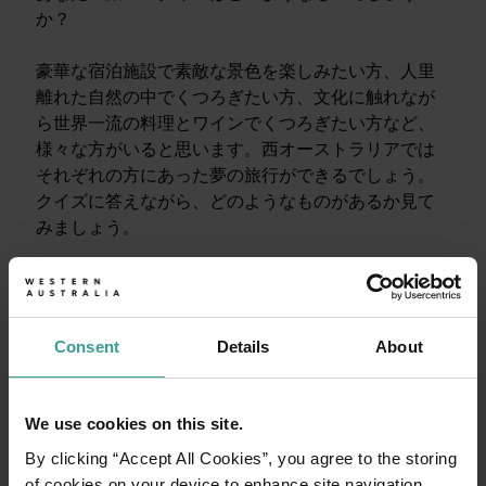
か？
豪華な宿泊施設で素敵な景色を楽しみたい方、人里
離れた自然の中でくつろぎたい方、文化に触れなが
ら世界一流の料理とワインでくつろぎたい方など、
様々な方がいると思います。西オーストラリアでは
それぞれの方にあった夢の旅行ができるでしょう。
クイズに答えながら、どのようなものがあるか見て
みましょう。
どうでしょう、ワクワクしませんか？
旅の目的地のことをもっと詳しく知りたいと思いま
せんか？自分だけのオリジナルの旅程を計画したく
Consent
Details
About
ありませんか？
是非私たちの計画ツールを見てみてください。
We use cookies on this site.
By clicking “Accept All Cookies”, you agree to the storing
of cookies on your device to enhance site navigation,