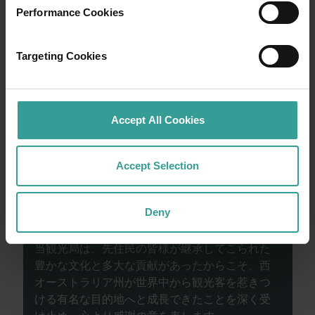
Performance Cookies
もっと読む
もっと読む
Targeting Cookies
西オーストラリア州政府観光局は、西オースト
Accept All Cookies
ラリア州で古代から生活を営み、世代を超えて
この地を守り続けてきたアボリジナルピープル
の歴史と、過去および現在の長老たちに敬意を
Accept Selection
表します。また、西オーストラリア州のアボリ
ジナルピープルの多様性と、太古の昔から大切
Deny
に受け継がれてきたカントリー、文化、そして
コミュニティとの不変の絆を尊重いたします。
当観光局は、先住民の皆様が継承してこられた
豊かな文化と多大な貢献があったからこそ、西
オーストラリア州が世界中から観光客を惹きつ
ける有名な目的地へと成長できたことを深く受