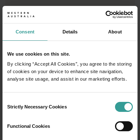
Consent
Details
About
01
/
03
We use cookies on this site.
By clicking “Accept All Cookies”, you agree to the storing
旅程
of cookies on your device to enhance site navigation,
analyse site usage, and assist in our marketing efforts.
西オーストラリア州の驚くべき景観を横断す
る大冒険で、オープンロードならではの魅力
を体験してみませんか。 まずは、オーストラ
Consent
Strictly Necessary Cookies
リアで最も太陽が降り注ぐ州都で文化ハブと
Selection
しても繁栄しているパースから。パースは、
魅力的な自然スポットや想像力豊かなグルメ
Functional Cookies
シーンを楽しめる、のんびりとした旅の初め
にぴったりの街です。