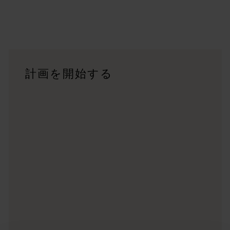
旅程
<p>西オーストラリア州の驚くべき景観を横断する大冒険で
旅行記
計画を開始する
<p>あなたの旅のスタイルはどのようなものでしょうか？<br
トリップ・プランナー
有名な観光地を訪ねる、思い出に残るドライブ旅行をする、そし