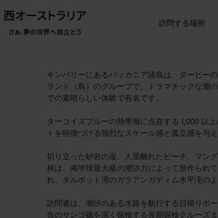
訪問する場所
キンバリーにあるバッカニア諸島は、ダービーの
ランド（島）のグループで、ドラマチックな潮の
での素晴らしい体験で有名です。
ターコイズブルーの熱帯海に点在する 1,000 
トを特徴づける強烈なスケール感と孤立感を与え
切り立った砂岩の崖、人里離れたビーチ、マング
林は、南半球最大級の潮汐力によって形作られて
れ、タルボット湾のガラアンガディム水平滝のよ
訪問者は、潮汐のある水路を航行する日帰りボー
合のサンゴ礁を深く探検する長期探検クルーズま