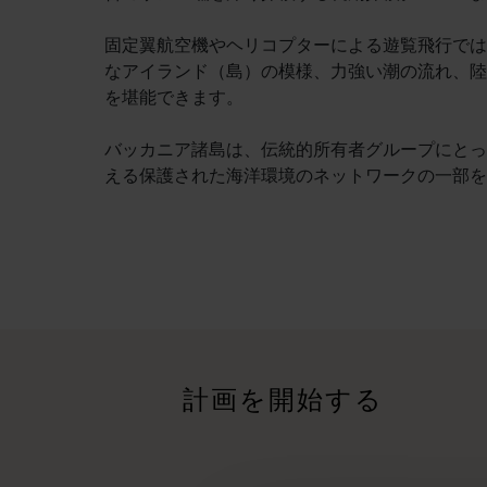
固定翼航空機やヘリコプターによる遊覧飛行では
なアイランド（島）の模様、力強い潮の流れ、陸
を堪能できます。
バッカニア諸島は、伝統的所有者グループにとっ
える保護された海洋環境のネットワークの一部を
旅程
<p>西オーストラリア州の驚くべき景観を横断する大冒険で
旅行記
<p>あなたの旅のスタイルはどのようなものでしょうか？<br
計画を開始する
トリップ・プランナー
有名な観光地を訪ねる、思い出に残るドライブ旅行をする、そし