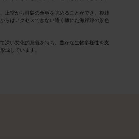
、上空から群島の全容を眺めることができ、複雑
からはアクセスできない遠く離れた海岸線の景色
て深い文化的意義を持ち、豊かな生物多様性を支
形成しています。
、オープンロードならではの魅力を体験してみませんか。 まず
> <br> 豪華な宿泊施設で素敵な景色を楽しみたい方、人里
て人里から遠く離れたところにある本当の大自然を訪れる。その