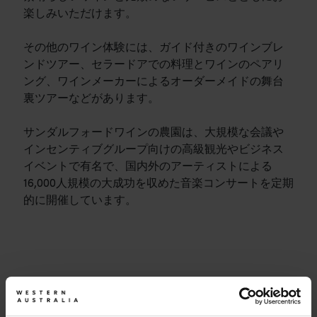
楽しみいただけます。
その他のワイン体験には、ガイド付きのワインブレ
ンドツアー、セラードアでの料理とワインのペアリ
ング、ワインメーカーによるオーダーメイドの舞台
裏ツアーなどがあります。
サンダルフォードワインの農園は、大規模な会議や
インセンティブグループ向けの高級観光やビジネス
イベントで有名で、国内外のアーティストによる
16,000人規模の大成功を収めた音楽コンサートを定期
的に開催しています。
旅程
<p>西オーストラリア州の驚くべき景観を横断する大冒険で
旅行記
計画を開始する
<p>あなたの旅のスタイルはどのようなものでしょうか？<br