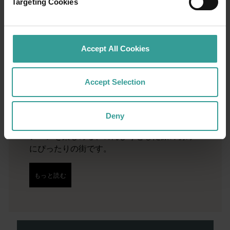
01
/
03
Targeting Cookies
旅程
Accept All Cookies
西オーストラリア州の驚くべき景観を横断す
る大冒険で、オープンロードならではの魅力
Accept Selection
を体験してみませんか。 まずは、オーストラ
リアで最も太陽が降り注ぐ州都で文化ハブと
しても繁栄しているパースから。パースは、
Deny
魅力的な自然スポットや想像力豊かなグルメ
シーンを楽しめる、のんびりとした旅の初め
にぴったりの街です。
もっと読む
もっと読む